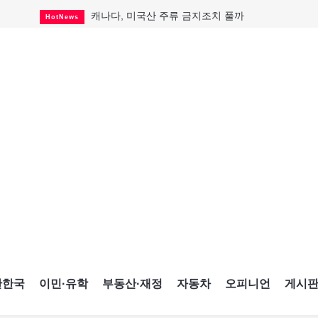
캐나다, 미국산 주류 금지조치 풀까
HotNews
"과도한 재산세 인상 억제"
HotNews
답 안 보이는 이란 전쟁
International
국세청 등 해킹 피해자 보상 청구 시작
HotNews
"美 정보기관, 독일 공항 폭발드론 러시아 소유 
International
성 접대하고, 유흥 주점서 공금 쓰고
HotNews
폭염에 다뉴브강 수위 낮아지자
International
구글과 메타가 발길 돌린 이유
Opinion
CNE에 한국의 맛과 멋 스며든다
HotNews
간한국
이민·유학
부동산·재정
자동차
오피니언
게시