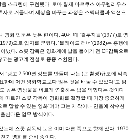
 풍광을 스크린에 구현했다. 로마 황제 마르쿠스 아우렐리우스
검투사로 거듭나며 세상을 바꾸는 과정은 스펙터클과 액션으
화 입문은 늦은 편이다. 40세 때 ‘결투자들’(1977)로 영
979)으로 입지를 굳혔다. ‘블레이드 러너’(1982)는 흥행에
어냈다. 스콧 감독은 영화계에 발을 들이기 전 CF감독으로
 광고는 광고계 전설로 종종 소환된다.
“광고 2,500편 정도를 만들며 나는 (큰 촬영)규모에 익숙
중요한데 어떤 영화학교보다 많은 것을 배울 수 있었다”고 밝
완성도 높은 영상물을 빠르게 연출하는 법을 익혔다는 것이다.
에 따르면 스콧 감독이 영화화를 결정할 때 가장 중요하게
으로 말할 수 있는 영화”여야 그는 제작이나 연출에 착수한
 출신다운 업무 방식이다.
는데 스콧 감독의 눈은 이미 다른 쪽으로 향해 있다. 1970
 전기 영화를 준비 중이다.