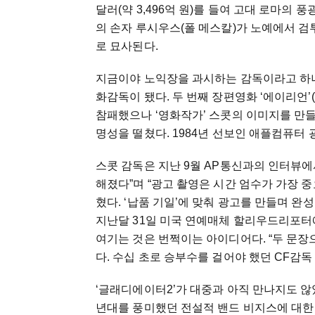
달러(약 3,496억 원)를 들여 고대 로마의
의 손자 루시우스(폴 메스칼)가 노예에서 
로 묘사된다.
지금이야 노익장을 과시하는 감독이라고 하나 영
화감독이 됐다. 두 번째 장편영화 ‘에이리언’(1
참패했으나 ‘영화작가’ 스콧의 이미지를 만들
명성을 떨쳤다. 1984년 선보인 애플컴퓨터
스콧 감독은 지난 9월 AP통신과의 인터뷰에서 
해졌다”며 “광고 촬영은 시간 엄수가 가장 
혔다. ‘납품 기일’에 맞춰 광고를 만들며 
지난달 31일 미국 연예매체 할리우드리포터
여기는 것은 번쩍이는 아이디어다. “두 문장
다. 수십 초로 승부수를 걸어야 했던 CF감독
‘글래디에이터2’가 대중과 아직 만나지도 않았
년대를 풍미했던 전설적 밴드 비지스에 대한