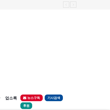
가능성 제기"
판
업소록
뉴스구독
기사검색
후원