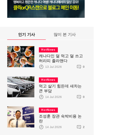
인기 기사
많이 본 기사
HotNews
캐나다인 덜 먹고 덜 쓰고
허리띠 졸라맨다
13 Jul 2026
0
HotNews
먹고 살기 힘든데 새차는
큰 부담
14 Jul 2026
0
HotNews
조성훈 장관 숙박비용 논
란
14 Jul 2026
2