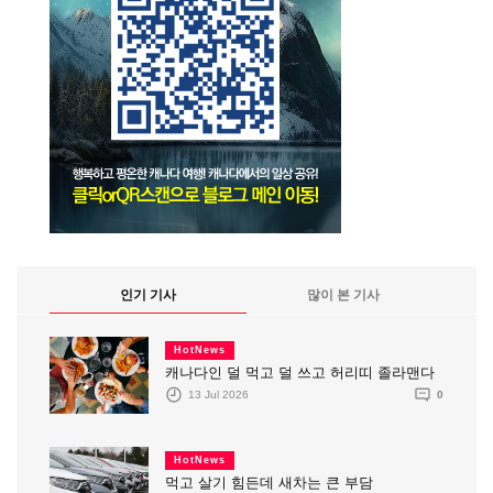
인기 기사
많이 본 기사
HotNews
캐나다인 덜 먹고 덜 쓰고 허리띠 졸라맨다
13 Jul 2026
0
HotNews
먹고 살기 힘든데 새차는 큰 부담