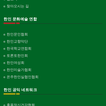
찾아오시는 길
한인 문화예술 연합
한인문인협회
한인교향악단
한국학교연합회
토론토한인회
한인여성회
한인미술가협회
온주한인실협인협회
한인 공익 네트워크
홍푹정신건강협회