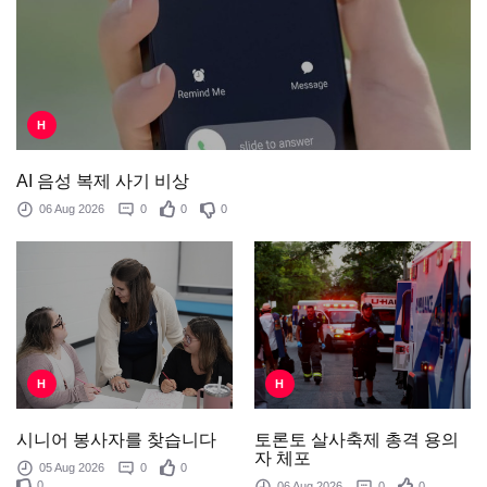
H
AI 음성 복제 사기 비상
06 Aug 2026
0
0
0
H
H
토론토 살사축제 총격 용의
시니어 봉사자를 찾습니다
자 체포
05 Aug 2026
0
0
0
06 Aug 2026
0
0