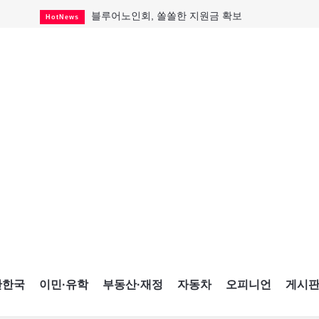
블루어노인회, 쏠쏠한 지원금 확보
HotNews
캐나다인 33% "생활비 부담에 보험 축소"
HotNews
"마약 범죄에 연루됐으니 돈 보내라"
HotNews
토론토 살사축제 총격 용의자 체포
HotNews
세계 10대 구조물서 내려오는 CN타워
CultureSports
이민자의 삶을 문학적 이야기로
CultureSports
미 총영사관 총격 용의자 2명 체포
HotNews
캐나다 공룡 화석, 주화로 탄생
CultureSports
"벌써 내년 여름이 기다려진다"
CultureSports
간한국
이민·유학
부동산·재정
자동차
오피니언
게시