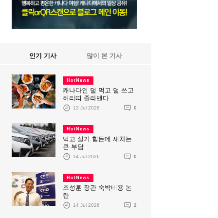
인기 기사
많이 본 기사
HotNews
캐나다인 덜 먹고 덜 쓰고
허리띠 졸라맨다
13 Jul 2026
0
HotNews
먹고 살기 힘든데 새차는
큰 부담
14 Jul 2026
0
HotNews
조성훈 장관 숙박비용 논
란
14 Jul 2026
2