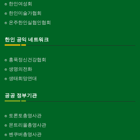
한인여성회
한인미술가협회
온주한인실협인협회
한인 공익 네트워크
홍푹정신건강협회
생명의전화
생태희망연대
공공 정부기관
토론토총영사관
몬트리올총영사관
벤쿠버총영사관