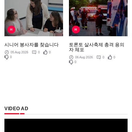
H
H
토론토 살사축제 총격 용의
시니어 봉사자를 찾습니다
자 체포
05 Aug 2026
0
0
0
06 Aug 2026
0
0
0
VIDEO AD