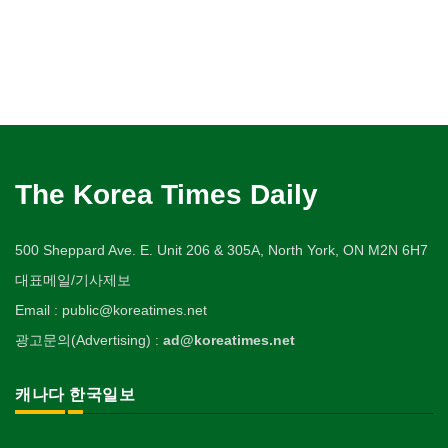
The Korea Times Daily
500 Sheppard Ave. E. Unit 206 & 305A, North York, ON M2N 6H7
대표메일/기사제보
Email : public@koreatimes.net
광고문의(Advertising) :
ad@koreatimes.net
캐나다 한국일보