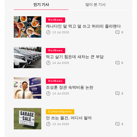
인기 기사
많이 본 기사
HotNews
캐나다인 덜 먹고 덜 쓰고 허리띠 졸라맨다
13 Jul 2026
0
HotNews
먹고 살기 힘든데 새차는 큰 부담
14 Jul 2026
0
HotNews
조성훈 장관 숙박비용 논란
14 Jul 2026
2
CultureSports
안 쓰는 물건, 어디서 팔까
13 Jul 2026
2