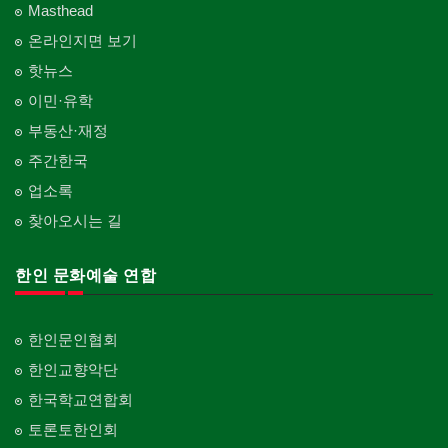
Masthead
온라인지면 보기
핫뉴스
이민·유학
부동산·재정
주간한국
업소록
찾아오시는 길
한인 문화예술 연합
한인문인협회
한인교향악단
한국학교연합회
토론토한인회