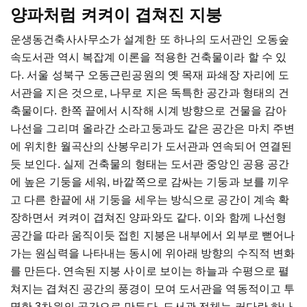
양파처럼 켜켜이 겹쳐진 지붕
운생동건축사사무소가 설계한 또 하나의 도서관인 오동숲
속도서관 역시 복잡계 이론을 적용한 건축물이라 할 수 있
다. 서울 성북구 오동근린공원의 옛 목재 파쇄장 자리에 도
서관을 지은 것으로, 나무로 지은 독특한 공간과 형태의 건
축물이다. 한쪽 끝에서 시작해 시계 방향으로 건물을 감아
나선을 그리며 올라간 소라고둥과도 같은 공간은 마치 주변
에 위치한 월곡산의 산봉우리가 도서관과 연속되어 연결된
듯 보인다. 실제 건축물의 형태는 도서관 중앙인 공용 공간
에 높은 기둥을 세워, 바깥쪽으로 감싸는 기둥과 보를 끼우
고 다른 한끝에 새 기둥을 세우는 방식으로 공간이 계속 확
장하면서 켜켜이 겹쳐진 양파와도 같다. 이와 함께 나선형
공간을 따라 움직이듯 접힌 지붕은 내부에서 외부로 뻗어나
가는 원심력을 나타내는 동시에 위아래 방향의 수직적 변화
를 만든다. 연속된 지붕 사이로 보이는 하늘과 수평으로 펼
쳐지는 겹쳐진 공간의 풍경이 모여 도서관을 역동적이고 투
명한 3차원의 공간으로 만든다. 도서관 전체는 커다란 하나