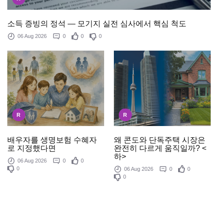
소득 증빙의 정석 — 모기지 실전 심사에서 핵심 척도
06 Aug 2026
0
0
0
R
R
배우자를 생명보험 수혜자
왜 콘도와 단독주택 시장은
로 지정했다면
완전히 다르게 움직일까? <
하>
06 Aug 2026
0
0
0
06 Aug 2026
0
0
0