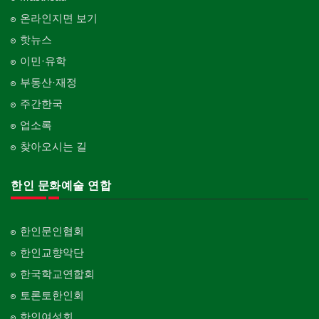
온라인지면 보기
핫뉴스
이민·유학
부동산·재정
주간한국
업소록
찾아오시는 길
한인 문화예술 연합
한인문인협회
한인교향악단
한국학교연합회
토론토한인회
한인여성회