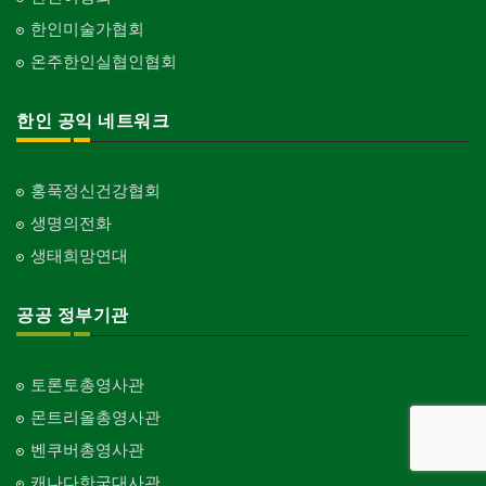
한인미술가협회
온주한인실협인협회
한인 공익 네트워크
홍푹정신건강협회
생명의전화
생태희망연대
공공 정부기관
토론토총영사관
몬트리올총영사관
벤쿠버총영사관
캐나다한국대사관