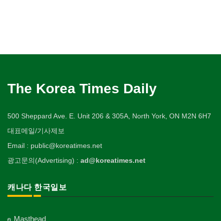
The Korea Times Daily
500 Sheppard Ave. E. Unit 206 & 305A, North York, ON M2N 6H7
대표메일/기사제보
Email : public@koreatimes.net
광고문의(Advertising) :
ad@koreatimes.net
캐나다 한국일보
Masthead