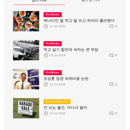
HotNews
캐나다인 덜 먹고 덜 쓰고 허리띠 졸라맨다
13 Jul 2026
0
HotNews
먹고 살기 힘든데 새차는 큰 부담
14 Jul 2026
0
HotNews
조성훈 장관 숙박비용 논란
14 Jul 2026
2
CultureSports
안 쓰는 물건, 어디서 팔까
13 Jul 2026
2