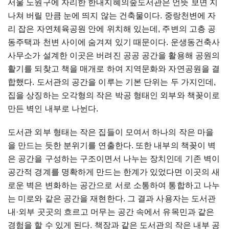
서울 노원구에 자리한 한내지혜의숲도서관은 언뜻 보면 지
나쳐 버릴 만큼 눈에 띄지 않는 건축물이다. 중랑천변에 자
리 잡은 자연체육공원 안에 위치해 있는데, 주변의 고층 공
동주택과 천변 사이에 숨겨져 있기 때문이다. 운생동건축사
사무소가 설계한 이곳은 버려진 공공 공간을 활용해 공원의
활기를 되찾고 책을 매개로 하여 지역문화와 자연공원을 결
합했다. 도서관의 공간을 이루는 기본 단위는 두 가지인데,
집을 상징하는 오각형의 작은 박공 형태인 외부와 책꽂이로
만든 벽인 내부로 나뉜다.
도서관 외부 형태는 작은 집들이 모여서 하나의 작은 마을
을 만드는 듯한 분위기를 연출한다. 또한 내부의 책꽂이 벽
은 공간을 구성하는 구조이면서 나누는 장치인데 기존 벽이
공간적 경계를 명확하게 만드는 한계가 있었다면 이곳의 새
로운 벽은 변화하는 공간으로 서로 소통하여 통합하고 나누
는 미로와 같은 공간을 재현한다. 그 결과 사용자는 도서관
내·외부 곳곳의 흐르고 머무는 공간 속에서 유목민과 같은
경험을 할 수 있게 된다. 책장과 같은 도서관의 작은 내부 공