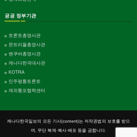
공공 정부기관
토론토총영사관
몬트리올총영사관
벤쿠버총영사관
캐나다한국대사관
KOTRA
민주평통토론토
재외통포협력센터
캐나다한국일보의 모든 기사(content)는 저작권법의 보호를 받으
며, 무단 복제·복사·배포 등을 금합니다.