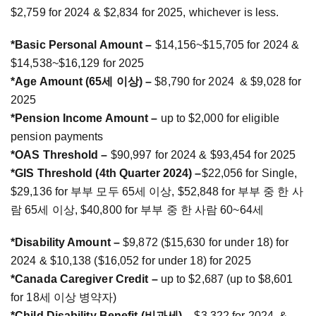
$2,759 for 2024 & $2,834 for 2025, whichever is less.
*Basic Personal Amount –
$14,156~$15,705 for 2024 &
$14,538~$16,129 for 2025
*Age Amount (65세 이상) –
$8,790 for 2024 & $9,028 for
2025
*Pension Income Amount –
up to $2,000 for eligible
pension payments
*OAS Threshold –
$90,997 for 2024 & $93,454 for 2025
*GIS Threshold (4th Quarter 2024) –
$22,056 for Single,
$29,136 for 부부 모두 65세 이상, $52,848 for 부부 중 한 사
람 65세 이상, $40,800 for 부부 중 한 사람 60~64세
*Disability Amount –
$9,872 ($15,630 for under 18) for
2024 & $10,138 ($16,052 for under 18) for 2025
*Canada Caregiver Credit –
up to $2,687 (up to $8,601
for 18세 이상 병약자)
*Child Disability Benefit (비과세) –
$3,322 for 2024 &