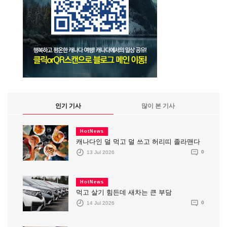
인기 기사
많이 본 기사
HotNews
캐나다인 덜 먹고 덜 쓰고 허리띠 졸라맨다
13 Jul 2026
0
HotNews
먹고 살기 힘든데 새차는 큰 부담
14 Jul 2026
0