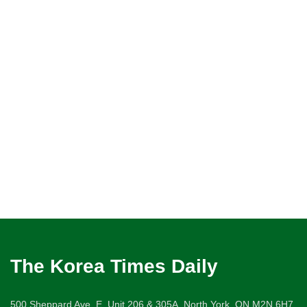
The Korea Times Daily
500 Sheppard Ave. E. Unit 206 & 305A, North York, ON M2N 6H7