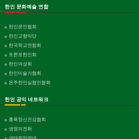
한인 문화예술 연합
한인문인협회
한인교향악단
한국학교연합회
토론토한인회
한인여성회
한인미술가협회
온주한인실협인협회
한인 공익 네트워크
홍푹정신건강협회
생명의전화
생태희망연대