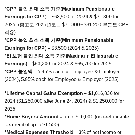
*CPP 불입 최대 소득 기준(Maximum Pensionable
Earnings for CPP) –
$68,500 for 2024 & $71,300 for
2025 (참고로 2025년도는 $71,300~ $81,200 부분도 CPP
적용)
*CPP 불입 최소 소득 기준(Minimum Pensionable
Earnings for CPP) –
$3,500 (2024 & 2025)
*EI 보험 불입 최대 소득 기준(Maximum EI Insurable
Earnings) –
$63,200 for 2024 & $65,700 for 2025
*CPP 불입액 –
5.95% each for Employee & Employer
(2024), 5.95% each for Employee & Employer (2025)
*Lifetime Capital Gains Exemption –
$1,016,836 for
2024 ($1,250,000 after June 24, 2024) & $1,250,000 for
2025
*Home Buyers’ Amount –
up to $10,000 (non-refundable
tax credit of up to $1,500)
*Medical Expenses Threshold
– 3% of net income or