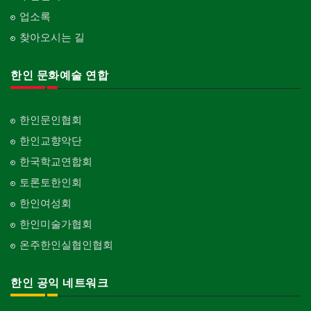
업소록
찾아오시는 길
한인 문화예술 연합
한인문인협회
한인교향악단
한국학교연합회
토론토한인회
한인여성회
한인미술가협회
온주한인실협인협회
한인 공익 네트워크