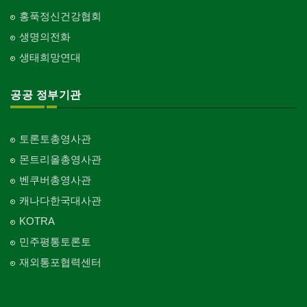
홍푹정신건강협회
생명의전화
생태희망연대
공공 정부기관
토론토총영사관
몬트리올총영사관
벤쿠버총영사관
캐나다한국대사관
KOTRA
민주평통토론토
재외통포협력센터