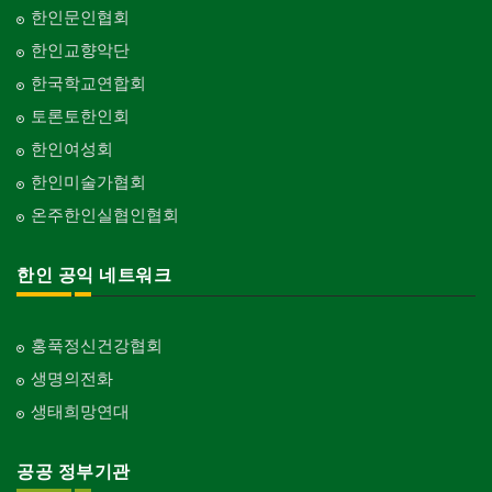
한인문인협회
한인교향악단
한국학교연합회
토론토한인회
한인여성회
한인미술가협회
온주한인실협인협회
한인 공익 네트워크
홍푹정신건강협회
생명의전화
생태희망연대
공공 정부기관