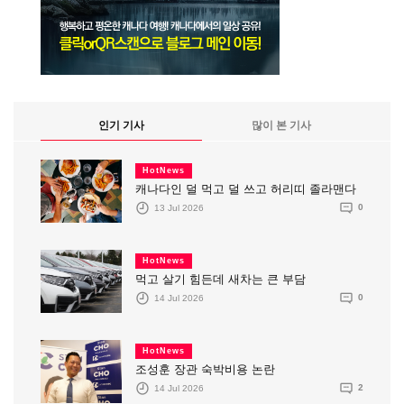
인기 기사
많이 본 기사
HotNews
캐나다인 덜 먹고 덜 쓰고 허리띠 졸라맨다
13 Jul 2026
0
HotNews
먹고 살기 힘든데 새차는 큰 부담
14 Jul 2026
0
HotNews
조성훈 장관 숙박비용 논란
14 Jul 2026
2