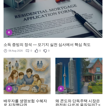
R
소득 증빙의 정석 — 모기지 실전 심사에서 핵심 척도
06 Aug 2026
0
0
0
R
R
배우자를 생명보험 수혜자
왜 콘도와 단독주택 시장은
로 지정했다면
완전히 다르게 움직일까? <