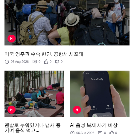
H
미국 영주권 수속 한인, 공항서 체포돼
07 Aug 2026
0
0
0
H
H
AI 음성 복제 사기 비상
맨발로 누워있거나 냄새 풍
기며 음식 먹고...
06 Aug 2026
0
0