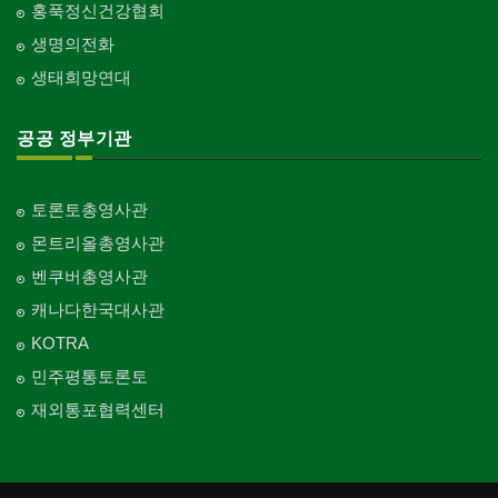
홍푹정신건강협회
생명의전화
생태희망연대
공공 정부기관
토론토총영사관
몬트리올총영사관
벤쿠버총영사관
캐나다한국대사관
KOTRA
민주평통토론토
재외통포협력센터