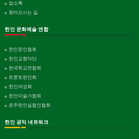
업소록
찾아오시는 길
한인 문화예술 연합
한인문인협회
한인교향악단
한국학교연합회
토론토한인회
한인여성회
한인미술가협회
온주한인실협인협회
한인 공익 네트워크