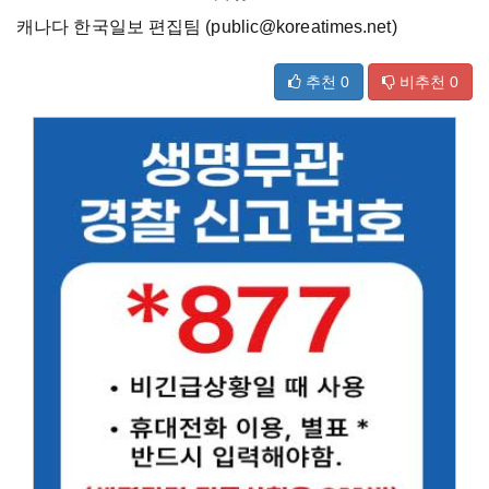
캐나다 한국일보 편집팀 (public@koreatimes.net)
추천
0
비추천
0