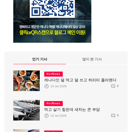
인기 기사
많이 본 기사
HotNews
캐나다인 덜 먹고 덜 쓰고 허리띠 졸라맨다
13 Jul 2026
0
HotNews
먹고 살기 힘든데 새차는 큰 부담
14 Jul 2026
0