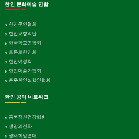
한인 문화예술 연합
한인문인협회
한인교향악단
한국학교연합회
토론토한인회
한인여성회
한인미술가협회
온주한인실협인협회
한인 공익 네트워크
홍푹정신건강협회
생명의전화
생태희망연대