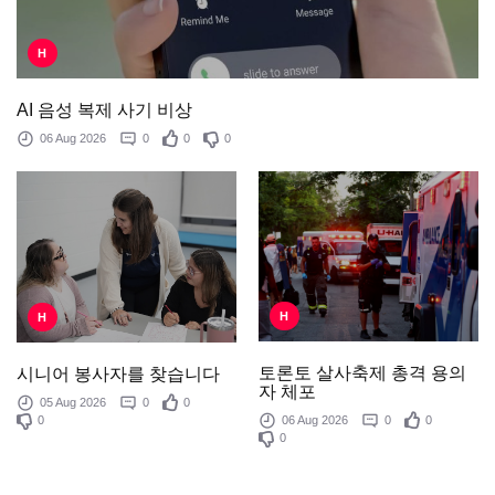
H
AI 음성 복제 사기 비상
06 Aug 2026
0
0
0
H
H
토론토 살사축제 총격 용의
시니어 봉사자를 찾습니다
자 체포
05 Aug 2026
0
0
0
06 Aug 2026
0
0
0