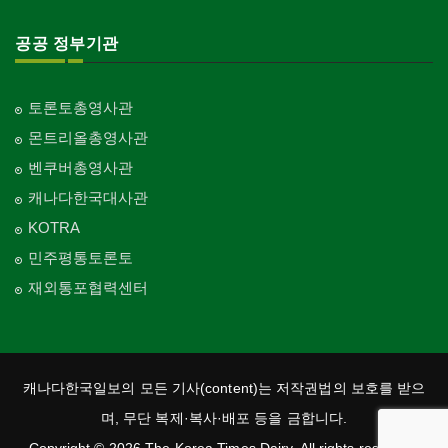
공공 정부기관
토론토총영사관
몬트리올총영사관
벤쿠버총영사관
캐나다한국대사관
KOTRA
민주평통토론토
재외통포협력센터
캐나다한국일보의 모든 기사(content)는 저작권법의 보호를 받으
며, 무단 복제·복사·배포 등을 금합니다.