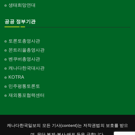
생태희망연대
공공 정부기관
토론토총영사관
몬트리올총영사관
벤쿠버총영사관
캐나다한국대사관
KOTRA
민주평통토론토
재외통포협력센터
캐나다한국일보의 모든 기사(content)는 저작권법의 보호를 받으
며, 무단 복제·복사·배포 등을 금합니다.