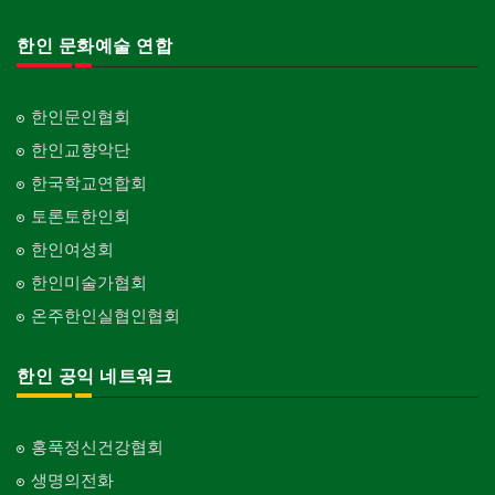
한인 문화예술 연합
한인문인협회
한인교향악단
한국학교연합회
토론토한인회
한인여성회
한인미술가협회
온주한인실협인협회
한인 공익 네트워크
홍푹정신건강협회
생명의전화