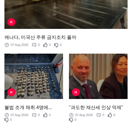
H
캐나다, 미국산 주류 금지조치 풀까
07 Aug 2026
0
0
0
H
H
"과도한 재산세 인상 억제"
불법 조개 채취 4명에...
07 Aug 2026
0
0
07 Aug 2026
0
0
0
0