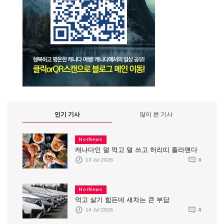
인기 기사
많이 본 기사
HotNews
캐나다인 덜 먹고 덜 쓰고 허리띠 졸라맨다
13 Jul 2026
0
HotNews
먹고 살기 힘든데 새차는 큰 부담
14 Jul 2026
0