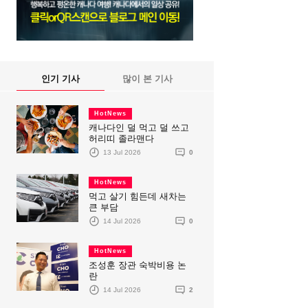
인기 기사
많이 본 기사
HotNews
캐나다인 덜 먹고 덜 쓰고
허리띠 졸라맨다
13 Jul 2026
0
HotNews
먹고 살기 힘든데 새차는
큰 부담
14 Jul 2026
0
HotNews
조성훈 장관 숙박비용 논
란
14 Jul 2026
2