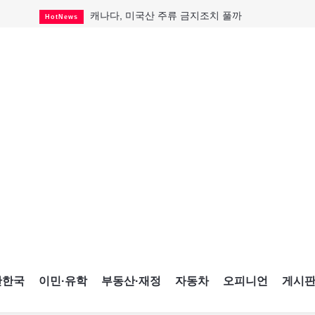
캐나다, 미국산 주류 금지조치 풀까
HotNews
제주 전국체전 10월16일 개막
CultureSports
퇴역 군용기, 산불 진화에 투입
HotNews
국세청 등 해킹 피해자 보상 청구 시작
HotNews
살사축제 총격 용의자 기소
HotNews
아동병원 직원 성범죄 혐의로 기소
HotNews
미국 영주권 수속 한인, 공항서 체포돼
HotNews
K-컬처 크루즈 타고 토론토 달군다
CultureSports
CNE에 한국의 맛과 멋 스며든다
HotNews
간한국
이민·유학
부동산·재정
자동차
오피니언
게시