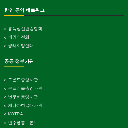
한인 공익 네트워크
홍푹정신건강협회
생명의전화
생태희망연대
공공 정부기관
토론토총영사관
몬트리올총영사관
벤쿠버총영사관
캐나다한국대사관
KOTRA
민주평통토론토