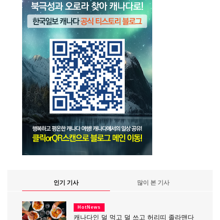
인기 기사
많이 본 기사
HotNews
캐나다인 덜 먹고 덜 쓰고 허리띠 졸라맨다