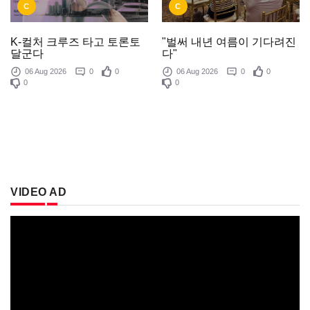
C
C
K-컬처 크루즈 타고 토론토
"벌써 내년 여름이 기다려진
달군다
다"
06 Aug 2026
0
0
06 Aug 2026
0
0
0
0
VIDEO AD