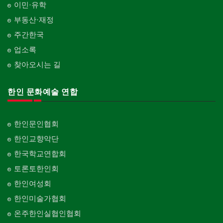
이민·유학
부동산·재정
주간한국
업소록
찾아오시는 길
한인 문화예술 연합
한인문인협회
한인교향악단
한국학교연합회
토론토한인회
한인여성회
한인미술가협회
온주한인실협인협회