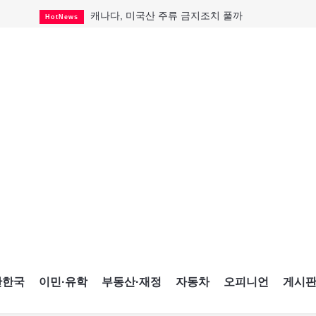
캐나다, 미국산 주류 금지조치 풀까
HotNews
"과도한 재산세 인상 억제"
HotNews
답 안 보이는 이란 전쟁
International
국세청 등 해킹 피해자 보상 청구 시작
HotNews
"美 정보기관, 독일 공항 폭발드론 러시아 소유 
International
성 접대하고, 유흥 주점서 공금 쓰고
HotNews
폭염에 다뉴브강 수위 낮아지자
International
구글과 메타가 발길 돌린 이유
Opinion
CNE에 한국의 맛과 멋 스며든다
HotNews
간한국
이민·유학
부동산·재정
자동차
오피니언
게시