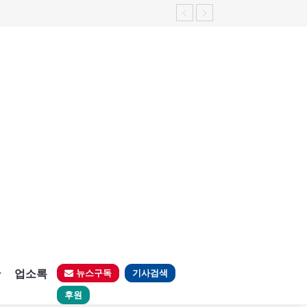
가능성 제기"
판
업소록
뉴스구독
기사검색
후원