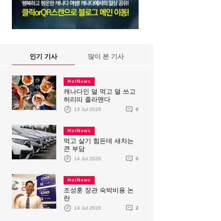
인기 기사
많이 본 기사
HotNews
캐나다인 덜 먹고 덜 쓰고
허리띠 졸라맨다
13 Jul 2026
0
HotNews
먹고 살기 힘든데 새차는
큰 부담
14 Jul 2026
0
HotNews
조성훈 장관 숙박비용 논
란
14 Jul 2026
2