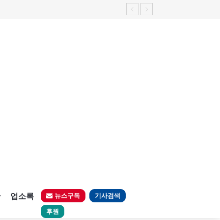
판
업소록
뉴스구독
기사검색
후원