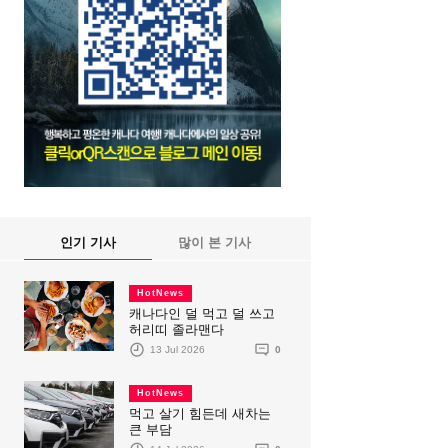
인기 기사
많이 본 기사
HotNews
캐나다인 덜 먹고 덜 쓰고
허리띠 졸라맨다
13 Jul 2026
0
HotNews
먹고 살기 힘든데 새차는
큰 부담