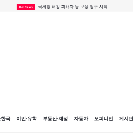
국세청 해킹 피해자 등 보상 청구 시작
HotNews
캐나다 실업률 6.4%...2년래 최저
HotNews
아동병원 직원 성범죄 혐의로 기소
HotNews
래리 브록 연방보수당 의원 사임
HotNews
태국서 14세 중학생 총기난사...최소 8명 살해
HotNews
맨발로 누워있거나 냄새 풍기며 음식 먹고...
HotNews
미 총영사관 총격 용의자 2명 체포
HotNews
"벌써 내년 여름이 기다려진다"
CultureSports
미국 영주권 수속 한인, 공항서 체포돼
HotNews
간한국
이민·유학
부동산·재정
자동차
오피니언
게시