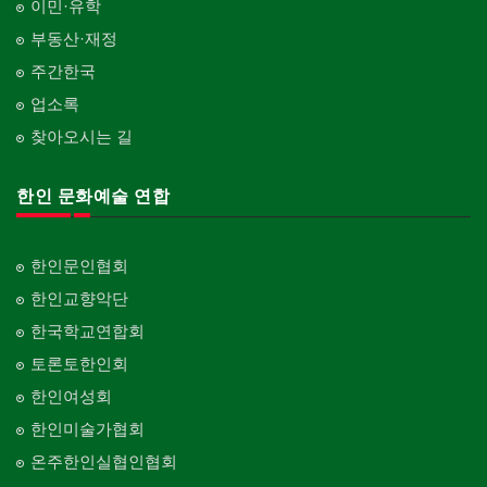
이민·유학
부동산·재정
주간한국
업소록
찾아오시는 길
한인 문화예술 연합
한인문인협회
한인교향악단
한국학교연합회
토론토한인회
한인여성회
한인미술가협회
온주한인실협인협회