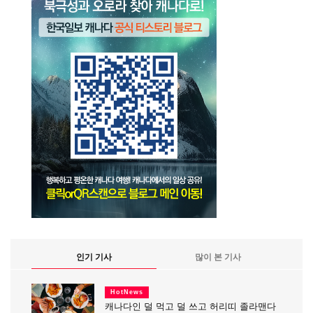
인기 기사
많이 본 기사
HotNews
캐나다인 덜 먹고 덜 쓰고 허리띠 졸라맨다