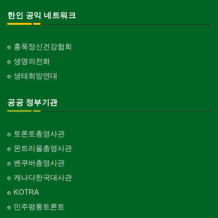
한인 공익 네트워크
홍푹정신건강협회
생명의전화
생태희망연대
공공 정부기관
토론토총영사관
몬트리올총영사관
벤쿠버총영사관
캐나다한국대사관
KOTRA
민주평통토론토