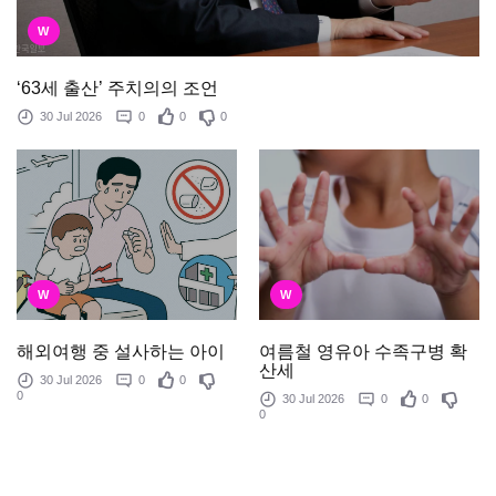
W
‘63세 출산’ 주치의의 조언
30 Jul 2026
0
0
0
W
W
여름철 영유아 수족구병 확
해외여행 중 설사하는 아이
산세
30 Jul 2026
0
0
0
30 Jul 2026
0
0
0