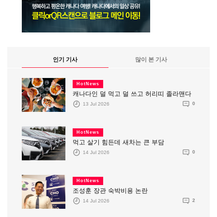
인기 기사
많이 본 기사
HotNews
캐나다인 덜 먹고 덜 쓰고 허리띠 졸라맨다
13 Jul 2026
0
HotNews
먹고 살기 힘든데 새차는 큰 부담
14 Jul 2026
0
HotNews
조성훈 장관 숙박비용 논란
14 Jul 2026
2