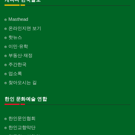
Masthead
온라인지면 보기
핫뉴스
이민·유학
부동산·재정
주간한국
업소록
찾아오시는 길
한인 문화예술 연합
한인문인협회
한인교향악단