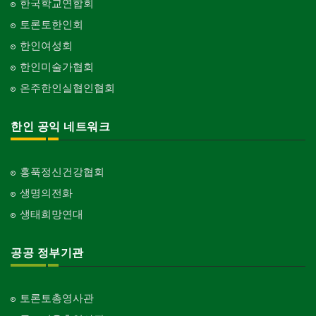
한국학교연합회
토론토한인회
한인여성회
한인미술가협회
온주한인실협인협회
한인 공익 네트워크
홍푹정신건강협회
생명의전화
생태희망연대
공공 정부기관
토론토총영사관