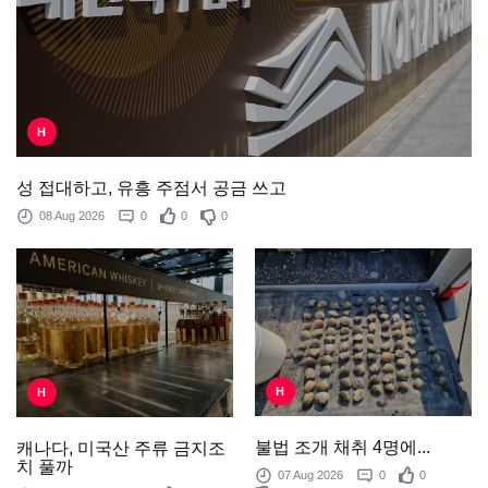
H
성 접대하고, 유흥 주점서 공금 쓰고
08 Aug 2026
0
0
0
H
H
불법 조개 채취 4명에...
캐나다, 미국산 주류 금지조
치 풀까
07 Aug 2026
0
0