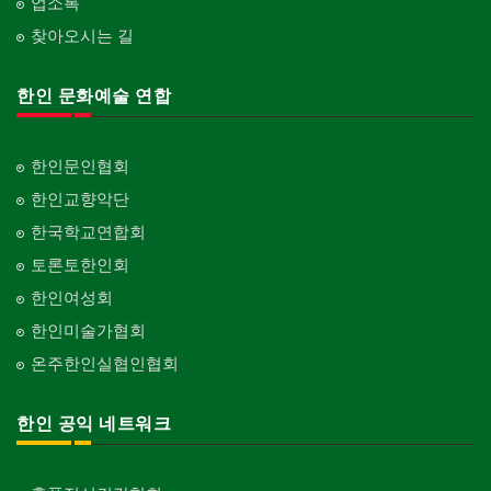
업소록
찾아오시는 길
한인 문화예술 연합
한인문인협회
한인교향악단
한국학교연합회
토론토한인회
한인여성회
한인미술가협회
온주한인실협인협회
한인 공익 네트워크