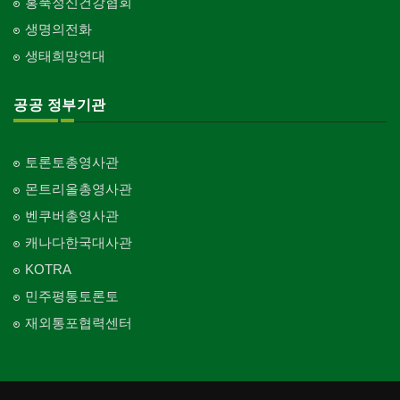
홍푹정신건강협회
생명의전화
생태희망연대
공공 정부기관
토론토총영사관
몬트리올총영사관
벤쿠버총영사관
캐나다한국대사관
KOTRA
민주평통토론토
재외통포협력센터