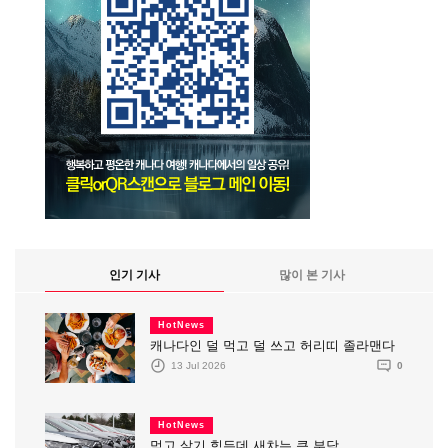
인기 기사
많이 본 기사
HotNews
캐나다인 덜 먹고 덜 쓰고 허리띠 졸라맨다
13 Jul 2026
0
HotNews
먹고 살기 힘든데 새차는 큰 부담