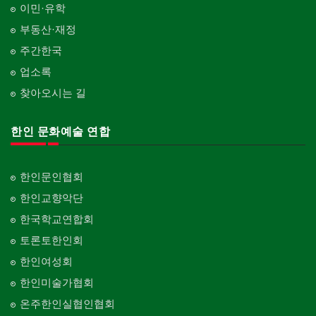
이민·유학
부동산·재정
주간한국
업소록
찾아오시는 길
한인 문화예술 연합
한인문인협회
한인교향악단
한국학교연합회
토론토한인회
한인여성회
한인미술가협회
온주한인실협인협회