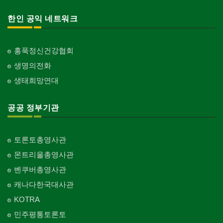
한인 공익 네트워크
홍푹정신건강협회
생명의전화
생태희망연대
공공 정부기관
토론토총영사관
몬트리올총영사관
벤쿠버총영사관
캐나다한국대사관
KOTRA
민주평통토론토