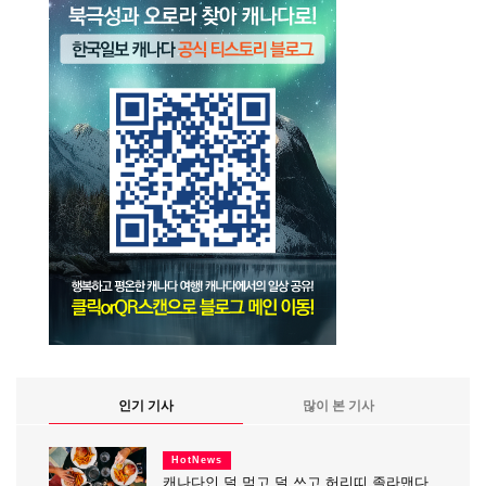
인기 기사
많이 본 기사
HotNews
캐나다인 덜 먹고 덜 쓰고 허리띠 졸라맨다