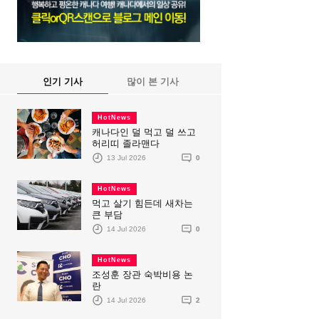
인기 기사
많이 본 기사
HotNews
캐나다인 덜 먹고 덜 쓰고
허리띠 졸라맨다
13 Jul 2026
0
HotNews
먹고 살기 힘든데 새차는
큰 부담
14 Jul 2026
0
HotNews
조성훈 장관 숙박비용 논
란
14 Jul 2026
2