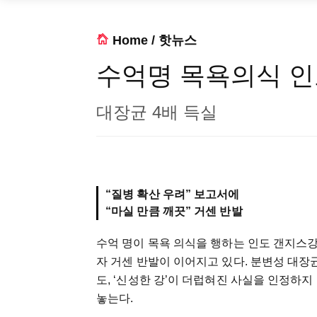
Home
/
핫뉴스
수억명 목욕의식 인
대장균 4배 득실
“질병 확산 우려” 보고서에
“마실 만큼 깨끗” 거센 반발
수억 명이 목욕 의식을 행하는 인도 갠지스
자 거센 반발이 이어지고 있다. 분변성 대장
도, ‘신성한 강’이 더럽혀진 사실을 인정하지
놓는다.