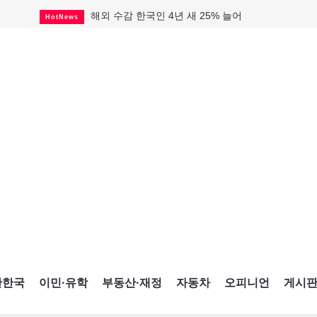
해외 수감 한국인 4년 새 25% 늘어
HotNews
"마약 범죄에 연루됐으니 돈 보내라"
HotNews
토론토 살사축제 총격 용의자 체포
HotNews
GTA 주택거래 전년비 0.9%↓, 전월비 3.2%↑
RealtyFinancing
미시사가서 경찰 수사 중 총격 발생
HotNews
미 총영사관 총격 용의자 2명 체포
HotNews
세계 10대 구조물서 내려오는 CN타워
CultureSports
블루어노인회, 쏠쏠한 지원금 확보
HotNews
캐나다인 33% "생활비 부담에 보험 축소"
HotNews
간한국
이민·유학
부동산·재정
자동차
오피니언
게시