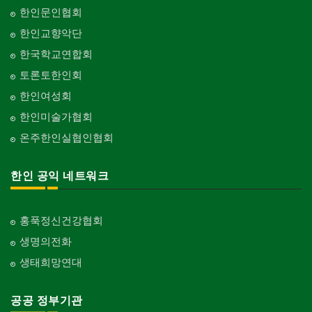
한인문인협회
한인교향악단
한국학교연합회
토론토한인회
한인여성회
한인미술가협회
온주한인실협인협회
한인 공익 네트워크
홍푹정신건강협회
생명의전화
생태희망연대
공공 정부기관