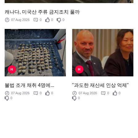
캐나다, 미국산 주류 금지조치 풀까
07 Aug 2026
0
0
0
H
H
"과도한 재산세 인상 억제"
불법 조개 채취 4명에...
07 Aug 2026
0
0
07 Aug 2026
0
0
0
0