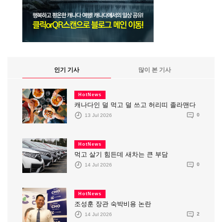
인기 기사
많이 본 기사
HotNews
캐나다인 덜 먹고 덜 쓰고 허리띠 졸라맨다
13 Jul 2026
0
HotNews
먹고 살기 힘든데 새차는 큰 부담
14 Jul 2026
0
HotNews
조성훈 장관 숙박비용 논란
14 Jul 2026
2