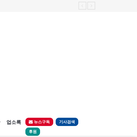
판
업소록
뉴스구독
기사검색
후원