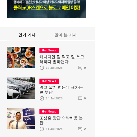
인기 기사
많이 본 기사
HotNews
캐나다인 덜 먹고 덜 쓰고
허리띠 졸라맨다
13 Jul 2026
0
HotNews
먹고 살기 힘든데 새차는
큰 부담
14 Jul 2026
0
HotNews
조성훈 장관 숙박비용 논
란
14 Jul 2026
2