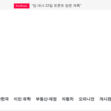
"임 대사 22일 토론토 방문 계획"
HotNews
캐나다 관광업, 올여름 기록적 호황
HotNews
온타리오 3곳 보궐선거 확정
HotNews
캐나다·미국 교역 20억 불 감소
HotNews
온타리오 공공기관 8곳 감사
HotNews
국내 신차 판매 2개월 연속 증가
Car
토론토 임대주택 5,600가구 공급
HotNews
"음향 시스템 필요한가요?"
HotNews
자매 작가, 장애인 재활캠프서 특별한 재능기부
HotNews
간한국
이민·유학
부동산·재정
자동차
오피니언
게시