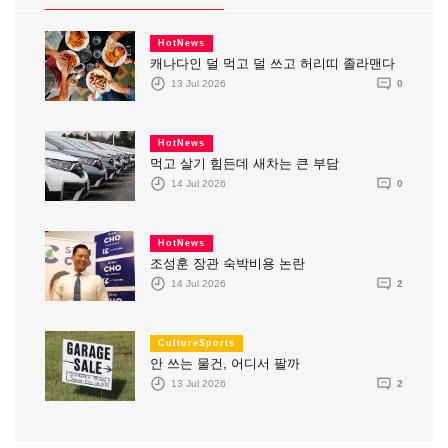
HotNews
캐나다인 덜 먹고 덜 쓰고 허리띠 졸라맨다
13 Jul 2026
0
HotNews
먹고 살기 힘든데 새차는 큰 부담
14 Jul 2026
0
HotNews
조성훈 장관 숙박비용 논란
14 Jul 2026
2
CultureSports
안 쓰는 물건, 어디서 팔까
13 Jul 2026
2