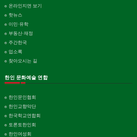
온라인지면 보기
핫뉴스
이민·유학
부동산·재정
주간한국
업소록
찾아오시는 길
한인 문화예술 연합
한인문인협회
한인교향악단
한국학교연합회
토론토한인회
한인여성회