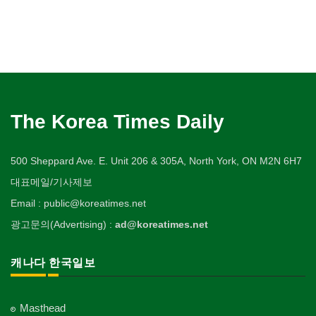
The Korea Times Daily
500 Sheppard Ave. E. Unit 206 & 305A, North York, ON M2N 6H7
대표메일/기사제보
Email : public@koreatimes.net
광고문의(Advertising) :
ad@koreatimes.net
캐나다 한국일보
Masthead