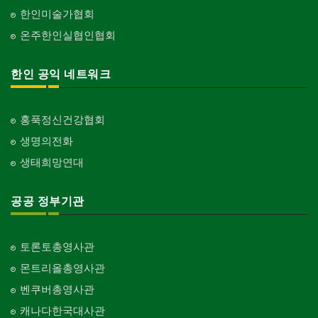
한인미술가협회
온주한인실협인협회
한인 공익 네트워크
홍푹정신건강협회
생명의전화
생태희망연대
공공 정부기관
토론토총영사관
몬트리올총영사관
벤쿠버총영사관
캐나다한국대사관