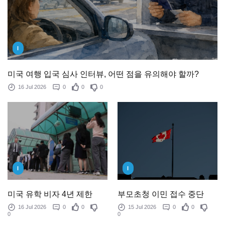
I
미국 여행 입국 심사 인터뷰, 어떤 점을 유의해야 할까?
16 Jul 2026
0
0
0
I
I
미국 유학 비자 4년 제한
부모초청 이민 접수 중단
16 Jul 2026
0
0
15 Jul 2026
0
0
0
0