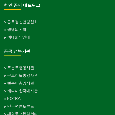
한인 공익 네트워크
홍푹정신건강협회
생명의전화
생태희망연대
공공 정부기관
토론토총영사관
몬트리올총영사관
벤쿠버총영사관
캐나다한국대사관
KOTRA
민주평통토론토
재외통포협력센터