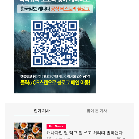
인기 기사
많이 본 기사
HotNews
캐나다인 덜 먹고 덜 쓰고 허리띠 졸라맨다
13 Jul 2026
0