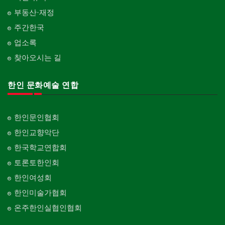
부동산·재정
주간한국
업소록
찾아오시는 길
한인 문화예술 연합
한인문인협회
한인교향악단
한국학교연합회
토론토한인회
한인여성회
한인미술가협회
온주한인실협인협회