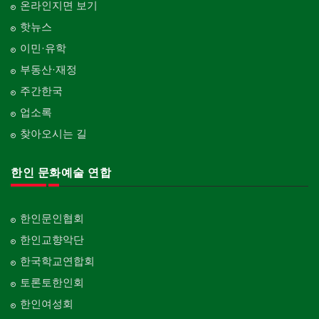
온라인지면 보기
핫뉴스
이민·유학
부동산·재정
주간한국
업소록
찾아오시는 길
한인 문화예술 연합
한인문인협회
한인교향악단
한국학교연합회
토론토한인회
한인여성회