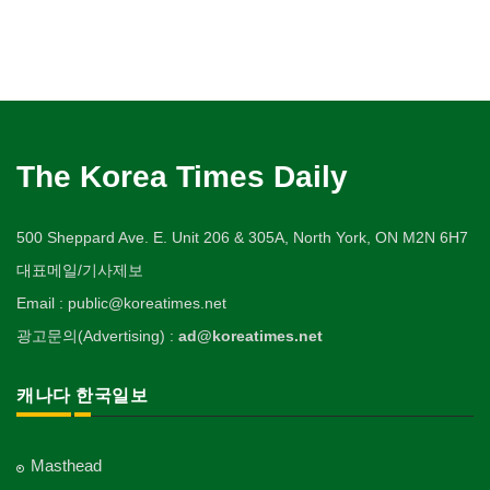
The Korea Times Daily
500 Sheppard Ave. E. Unit 206 & 305A, North York, ON M2N 6H7
대표메일/기사제보
Email : public@koreatimes.net
광고문의(Advertising) :
ad@koreatimes.net
캐나다 한국일보
Masthead