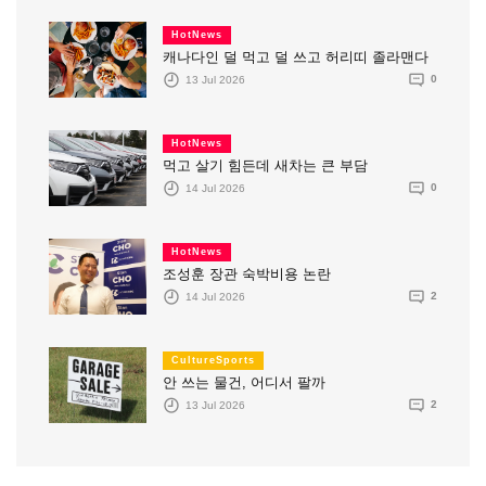
HotNews
캐나다인 덜 먹고 덜 쓰고 허리띠 졸라맨다
13 Jul 2026
0
HotNews
먹고 살기 힘든데 새차는 큰 부담
14 Jul 2026
0
HotNews
조성훈 장관 숙박비용 논란
14 Jul 2026
2
CultureSports
안 쓰는 물건, 어디서 팔까
13 Jul 2026
2