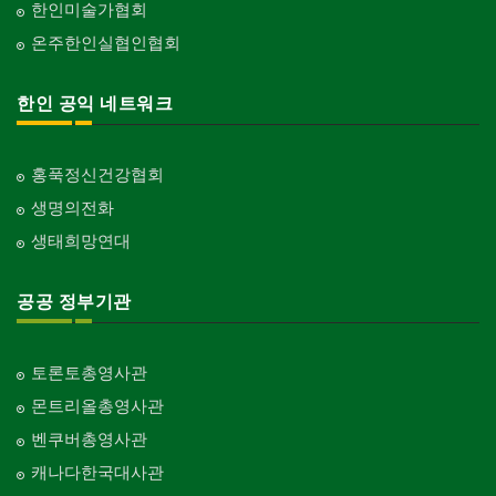
한인미술가협회
온주한인실협인협회
한인 공익 네트워크
홍푹정신건강협회
생명의전화
생태희망연대
공공 정부기관
토론토총영사관
몬트리올총영사관
벤쿠버총영사관
캐나다한국대사관