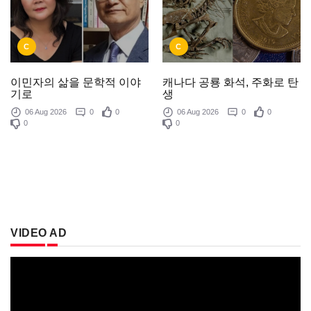
C
C
이민자의 삶을 문학적 이야
캐나다 공룡 화석, 주화로 탄
기로
생
06 Aug 2026
0
0
06 Aug 2026
0
0
0
0
VIDEO AD