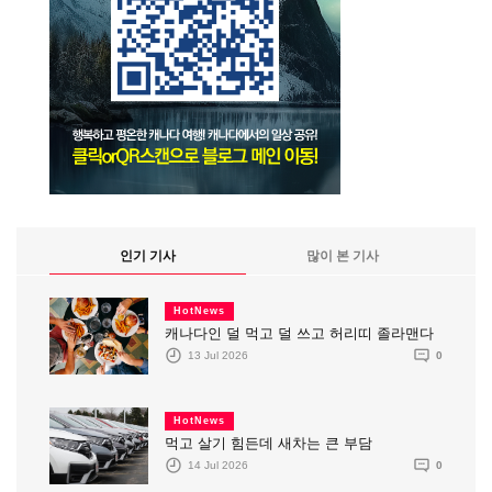
인기 기사
많이 본 기사
HotNews
캐나다인 덜 먹고 덜 쓰고 허리띠 졸라맨다
13 Jul 2026
0
HotNews
먹고 살기 힘든데 새차는 큰 부담
14 Jul 2026
0