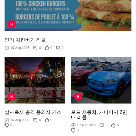
H
인기 치킨버거 리콜
07 Aug 2026
0
0
0
H
H
포드 자동차, 캐나다서 2만
살사축제 총격 용의자 기소
대 리콜
07 Aug 2026
0
0
0
07 Aug 2026
0
0
0