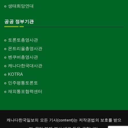
생태희망연대
공공 정부기관
토론토총영사관
몬트리올총영사관
벤쿠버총영사관
캐나다한국대사관
KOTRA
민주평통토론토
재외통포협력센터
캐나다한국일보의 모든 기사(content)는 저작권법의 보호를 받으