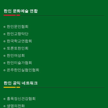
한인 문화예술 연합
한인문인협회
한인교향악단
한국학교연합회
토론토한인회
한인여성회
한인미술가협회
온주한인실협인협회
한인 공익 네트워크
홍푹정신건강협회
생명의전화