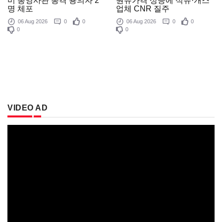
원유가격 상승에 석유·개스
미 총영사관 총격 용의자 2
업체 CNR 질주
명 체포
06 Aug 2026
0
0
06 Aug 2026
0
0
0
0
VIDEO AD