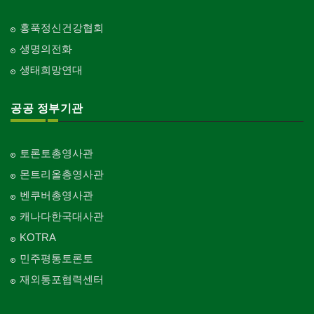
홍푹정신건강협회
생명의전화
생태희망연대
공공 정부기관
토론토총영사관
몬트리올총영사관
벤쿠버총영사관
캐나다한국대사관
KOTRA
민주평통토론토
재외통포협력센터