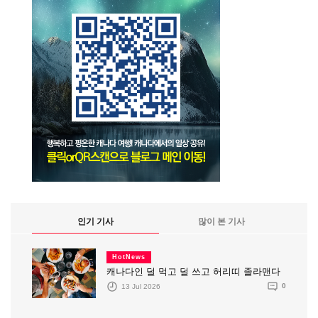
인기 기사
많이 본 기사
HotNews
캐나다인 덜 먹고 덜 쓰고 허리띠 졸라맨다
13 Jul 2026
0