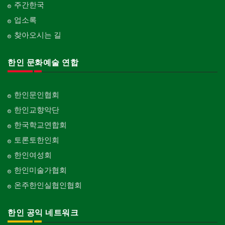
주간한국
업소록
찾아오시는 길
한인 문화예술 연합
한인문인협회
한인교향악단
한국학교연합회
토론토한인회
한인여성회
한인미술가협회
온주한인실협인협회
한인 공익 네트워크