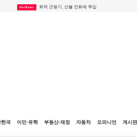
퇴역 군용기, 산불 진화에 투입
HotNews
국세청 등 해킹 피해자 보상 청구 시작
HotNews
살사축제 총격 용의자 기소
HotNews
아동병원 직원 성범죄 혐의로 기소
HotNews
미국 영주권 수속 한인, 공항서 체포돼
HotNews
K-컬처 크루즈 타고 토론토 달군다
CultureSports
CNE에 한국의 맛과 멋 스며든다
HotNews
캐나다, 미국산 주류 금지조치 풀까
HotNews
제주 전국체전 10월16일 개막
CultureSports
간한국
이민·유학
부동산·재정
자동차
오피니언
게시