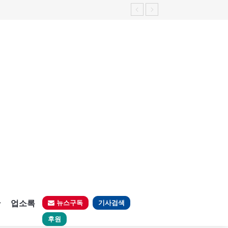
판
업소록
뉴스구독
기사검색
후원