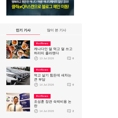
인기 기사
많이 본 기사
HotNews
캐나다인 덜 먹고 덜 쓰고
허리띠 졸라맨다
13 Jul 2026
0
HotNews
먹고 살기 힘든데 새차는
큰 부담
14 Jul 2026
0
HotNews
조성훈 장관 숙박비용 논
란
14 Jul 2026
2