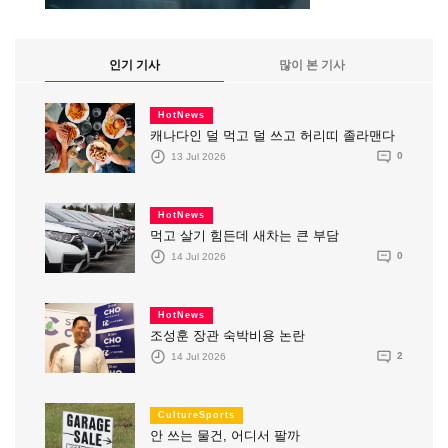
인기 기사
많이 본 기사
HotNews
캐나다인 덜 먹고 덜 쓰고 허리띠 졸라맨다
13 Jul 2026
0
HotNews
먹고 살기 힘든데 새차는 큰 부담
14 Jul 2026
0
HotNews
조성훈 장관 숙박비용 논란
14 Jul 2026
2
CultureSports
안 쓰는 물건, 어디서 팔까