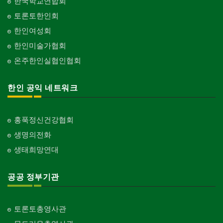
한국학교연합회
토론토한인회
한인여성회
한인미술가협회
온주한인실협인협회
한인 공익 네트워크
홍푹정신건강협회
생명의전화
생태희망연대
공공 정부기관
토론토총영사관