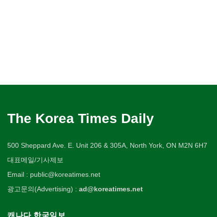
The Korea Times Daily
500 Sheppard Ave. E. Unit 206 & 305A, North York, ON M2N 6H7
대표메일/기사제보
Email : public@koreatimes.net
광고문의(Advertising) :
ad@koreatimes.net
캐나다 한국일보