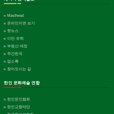
Masthead
온라인지면 보기
핫뉴스
이민·유학
부동산·재정
주간한국
업소록
찾아오시는 길
한인 문화예술 연합
한인문인협회
한인교향악단