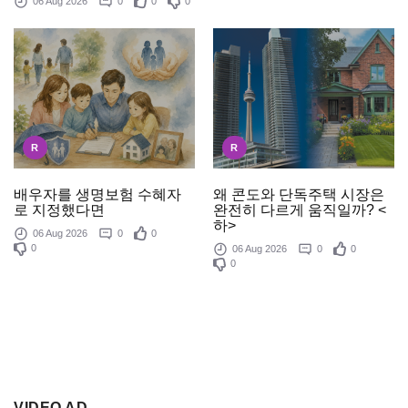
06 Aug 2026
0
0
0
R
R
배우자를 생명보험 수혜자
왜 콘도와 단독주택 시장은
로 지정했다면
완전히 다르게 움직일까? <
하>
06 Aug 2026
0
0
0
06 Aug 2026
0
0
0
VIDEO AD