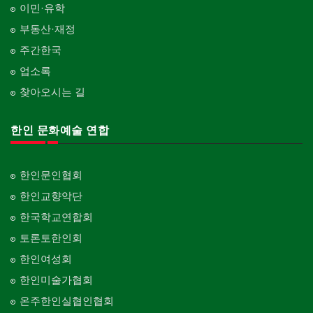
이민·유학
부동산·재정
주간한국
업소록
찾아오시는 길
한인 문화예술 연합
한인문인협회
한인교향악단
한국학교연합회
토론토한인회
한인여성회
한인미술가협회
온주한인실협인협회