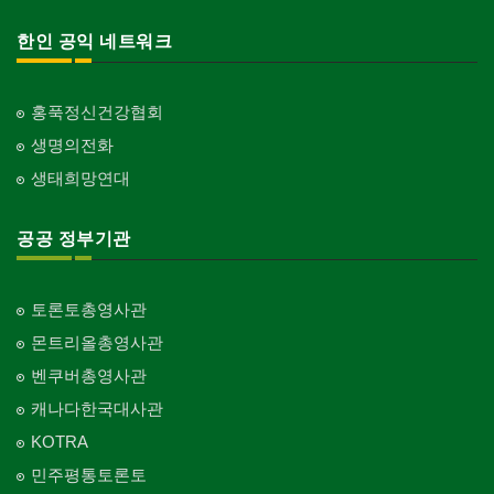
한인 공익 네트워크
홍푹정신건강협회
생명의전화
생태희망연대
공공 정부기관
토론토총영사관
몬트리올총영사관
벤쿠버총영사관
캐나다한국대사관
KOTRA
민주평통토론토