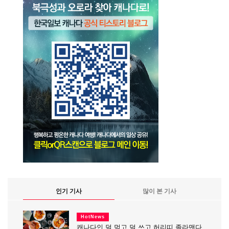
인기 기사
많이 본 기사
HotNews
캐나다인 덜 먹고 덜 쓰고 허리띠 졸라맨다