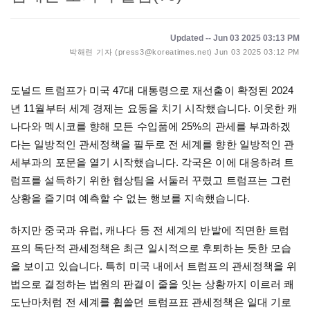
Updated -- Jun 03 2025 03:13 PM
박해련 기자 (press3@koreatimes.net)
Jun 03 2025 03:12 PM
도널드 트럼프가 미국
47
대 대통령으로 재선출이 확정된
2024
년
11
월부터 세계 경제는 요동을 치기 시작했습니다
.
이웃한 캐
나다와 멕시코를 향해 모든 수입품에
25%
의 관세를 부과하겠
다는 일방적인 관세정책을 필두로 전 세계를 향한 일방적인 관
세부과의 포문을 열기 시작했습니다
.
각국은 이에 대응하려 트
럼프를 설득하기 위한 협상팀을 서둘러 꾸렸고 트럼프는 그런
상황을 즐기며 예측할 수 없는 행보를 지속했습니다
.
하지만 중국과 유럽
,
캐나다 등 전 세계의 반발에 직면한 트럼
프의 독단적 관세정책은 최근 일시적으로 후
퇴하
는 듯한 모습
을 보이고 있습니다
.
특히 미국 내에서 트럼프의 관세정책을 위
법으로 결정하는 법원의 판결이 줄을 잇는 상황까지 이르러 쾌
도난마처럼 전 세계를 휩쓸던 트럼프표 관세정책은 일대 기로