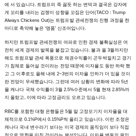
에 서 있습니다
.
트럼프의 죽 끓듯 하는 변덕과 결국은 강자에
게 꼬리를 내리는 겁쟁이 성향을 꼬집은 단어
(TACO : Trump
Always Chickens Out)
는 트럼프발 관세전쟁의 진행 과정을 한
마디로 축약해 놓은 ‘명품’ 신조어입니다
.
하지만 트럼프발 관세전쟁의 여파로 인한 경제 불확실성은 여
전히 세계 경제의 발목을 붙잡고 있습니다
.
불과 올
3
월까지만
해도 트럼프발 관세 폭풍으로 채권수익률이 곤두박질치고 경기
가 침체로 들어설 것이라는 전망 때문에 이자율도 동반 하락 했
고 그 이후로도 올해 내에
2~3
번의 이자율 인하가 더 있을 것이
란 전망이 우세했습니다
.
그런데 여러 상황의 변화에 따라
5
년
물 캐나다 국채 수익률이
3
월
2.5%
수준에서
5
월 현재
2.85%
까
지 올랐고
,
이에 따라 고정금리도 오르고 있습니다
.
RBC
를 포함한 대형 은행들은
5
월 말 고정모기지 이자율을 대
체적으로
0.1%P
에서
0.15%P
씩 올리고 있습니다
.
이런 조정은
캐나다 국내 변수라기 보다는 미국 경제의 움직임이 보다 직접
적으로 영향을 미친 것이라는 분석입니다
.
이자율 변동의 원인