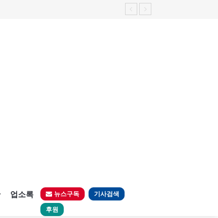
판
업소록
뉴스구독
기사검색
후원