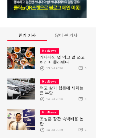
인기 기사
많이 본 기사
HotNews
캐나다인 덜 먹고 덜 쓰고
허리띠 졸라맨다
13 Jul 2026
0
HotNews
먹고 살기 힘든데 새차는
큰 부담
14 Jul 2026
0
HotNews
조성훈 장관 숙박비용 논
란
14 Jul 2026
2