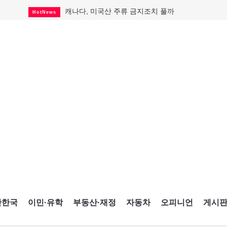
캐나다, 미국산 주류 금지조치 풀까
HotNews
제주 전국체전 10월16일 개막
CultureSports
퇴역 군용기, 산불 진화에 투입
HotNews
국세청 등 해킹 피해자 보상 청구 시작
HotNews
살사축제 총격 용의자 기소
HotNews
아동병원 직원 성범죄 혐의로 기소
HotNews
미국 영주권 수속 한인, 공항서 체포돼
HotNews
K-컬처 크루즈 타고 토론토 달군다
CultureSports
CNE에 한국의 맛과 멋 스며든다
HotNews
간한국
이민·유학
부동산·재정
자동차
오피니언
게시