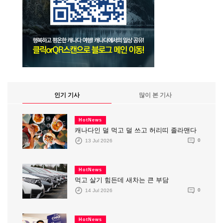
인기 기사
많이 본 기사
HotNews
캐나다인 덜 먹고 덜 쓰고 허리띠 졸라맨다
13 Jul 2026
0
HotNews
먹고 살기 힘든데 새차는 큰 부담
14 Jul 2026
0
HotNews