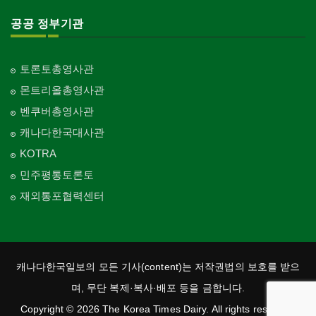
공공 정부기관
토론토총영사관
몬트리올총영사관
벤쿠버총영사관
캐나다한국대사관
KOTRA
민주평통토론토
재외통포협력센터
캐나다한국일보의 모든 기사(content)는 저작권법의 보호를 받으
며, 무단 복제·복사·배포 등을 금합니다.
Copyright © 2026 The Korea Times Dairy. All rights reserved.