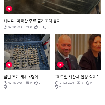
H
캐나다, 미국산 주류 금지조치 풀까
07 Aug 2026
0
0
0
H
H
"과도한 재산세 인상 억제"
불법 조개 채취 4명에...
07 Aug 2026
0
0
07 Aug 2026
0
0
0
0