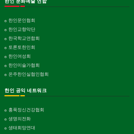
한인 문화예술 연합
한인문인협회
한인교향악단
한국학교연합회
토론토한인회
한인여성회
한인미술가협회
온주한인실협인협회
한인 공익 네트워크
홍푹정신건강협회
생명의전화
생태희망연대