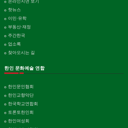
온라인지면 보기
핫뉴스
이민·유학
부동산·재정
주간한국
업소록
찾아오시는 길
한인 문화예술 연합
한인문인협회
한인교향악단
한국학교연합회
토론토한인회
한인여성회