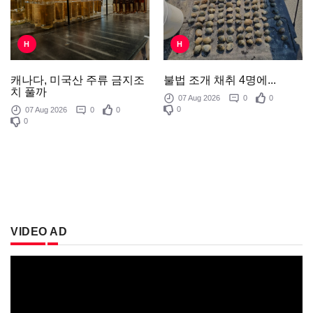
H
H
불법 조개 채취 4명에...
캐나다, 미국산 주류 금지조
치 풀까
07 Aug 2026
0
0
0
07 Aug 2026
0
0
0
VIDEO AD