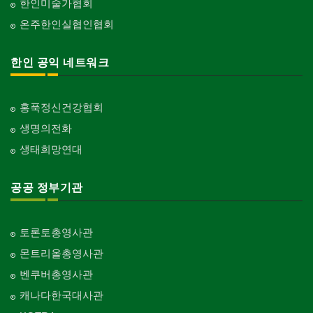
한인미술가협회
온주한인실협인협회
한인 공익 네트워크
홍푹정신건강협회
생명의전화
생태희망연대
공공 정부기관
토론토총영사관
몬트리올총영사관
벤쿠버총영사관
캐나다한국대사관