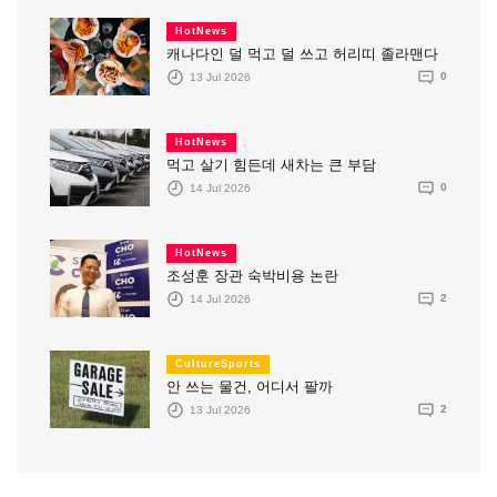
HotNews
캐나다인 덜 먹고 덜 쓰고 허리띠 졸라맨다
13 Jul 2026
0
HotNews
먹고 살기 힘든데 새차는 큰 부담
14 Jul 2026
0
HotNews
조성훈 장관 숙박비용 논란
14 Jul 2026
2
CultureSports
안 쓰는 물건, 어디서 팔까
13 Jul 2026
2