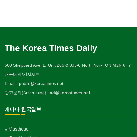
The Korea Times Daily
500 Sheppard Ave. E. Unit 206 & 305A, North York, ON M2N 6H7
대표메일/기사제보
Email : public@koreatimes.net
광고문의(Advertising) :
ad@koreatimes.net
캐나다 한국일보
Masthead