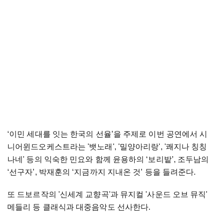
‘이민 세대를 잇는 한국의 선율’을 주제로 이번 공연에서 시
니어윈드오케스트라는 '뱃노래', '밀양아리랑', '쾌지나 칭칭
나네' 등의 익숙한 민요와 함께 윤용하의 ‘보리밭’, 조두남의
‘선구자’, 박재훈의 ‘지금까지 지내온 것’ 등을 들려준다.
또 드보르작의 '신세계 교향곡'과 뮤지컬 '사운드 오브 뮤직'
메들리 등 클래식과 대중음악도 선사한다.