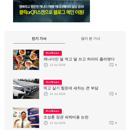
인기 기사
많이 본 기사
HotNews
캐나다인 덜 먹고 덜 쓰고 허리띠 졸라맨다
13 Jul 2026
0
HotNews
먹고 살기 힘든데 새차는 큰 부담
14 Jul 2026
0
HotNews
조성훈 장관 숙박비용 논란
14 Jul 2026
2