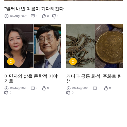
"벌써 내년 여름이 기다려진다"
06 Aug 2026
0
0
0
C
C
이민자의 삶을 문학적 이야
캐나다 공룡 화석, 주화로 탄
기로
생
06 Aug 2026
0
0
06 Aug 2026
0
0
0
0