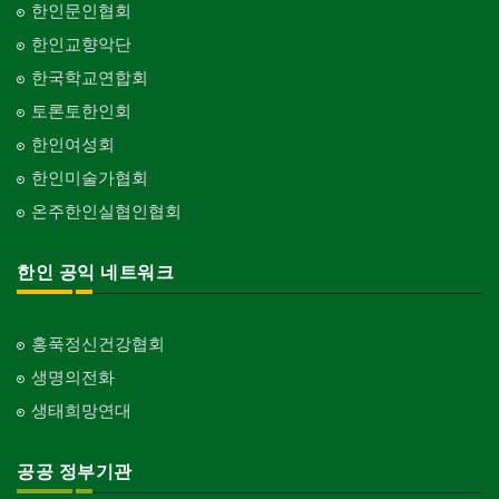
한인문인협회
한인교향악단
한국학교연합회
토론토한인회
한인여성회
한인미술가협회
온주한인실협인협회
한인 공익 네트워크
홍푹정신건강협회
생명의전화
생태희망연대
공공 정부기관