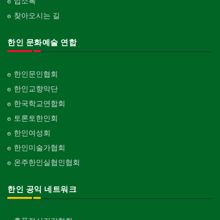
업소록
찾아오시는 길
한인 문화예술 연합
한인문인협회
한인교향악단
한국학교연합회
토론토한인회
한인여성회
한인미술가협회
온주한인실협인협회
한인 공익 네트워크