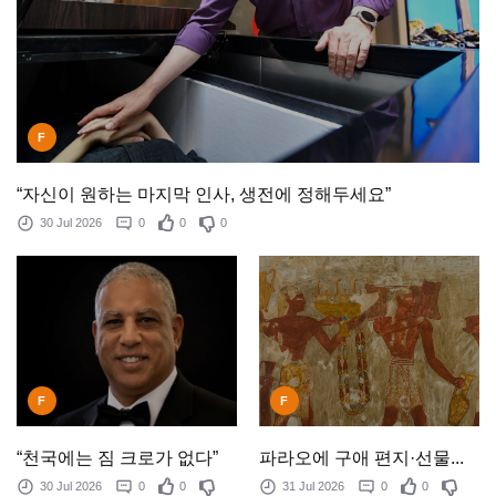
F
“자신이 원하는 마지막 인사, 생전에 정해두세요”
30 Jul 2026
0
0
0
F
F
“천국에는 짐 크로가 없다”
파라오에 구애 편지·선물...
30 Jul 2026
0
0
31 Jul 2026
0
0