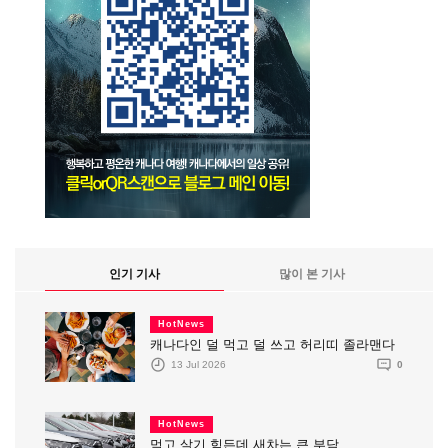
인기 기사
많이 본 기사
HotNews
캐나다인 덜 먹고 덜 쓰고 허리띠 졸라맨다
13 Jul 2026
0
HotNews
먹고 살기 힘든데 새차는 큰 부담