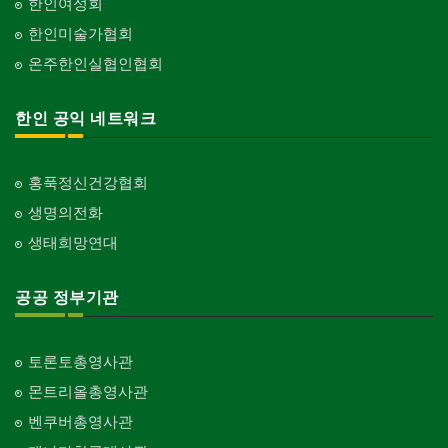
한인여성회
한인미술가협회
온주한인실협인협회
한인 공익 네트워크
홍푹정신건강협회
생명의전화
생태희망연대
공공 정부기관
토론토총영사관
몬트리올총영사관
벤쿠버총영사관