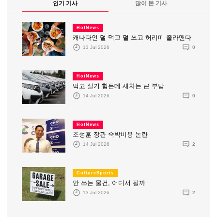
인기 기사
많이 본 기사
HotNews
캐나다인 덜 먹고 덜 쓰고 허리띠 졸라맨다
13 Jul 2026
0
HotNews
먹고 살기 힘든데 새차는 큰 부담
14 Jul 2026
0
HotNews
조성훈 장관 숙박비용 논란
14 Jul 2026
2
CultureSports
안 쓰는 물건, 어디서 팔까
13 Jul 2026
2