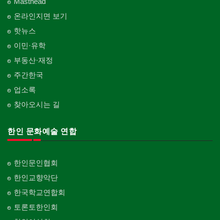
Masthead
온라인지면 보기
핫뉴스
이민·유학
부동산·재정
주간한국
업소록
찾아오시는 길
한인 문화예술 연합
한인문인협회
한인교향악단
한국학교연합회
토론토한인회