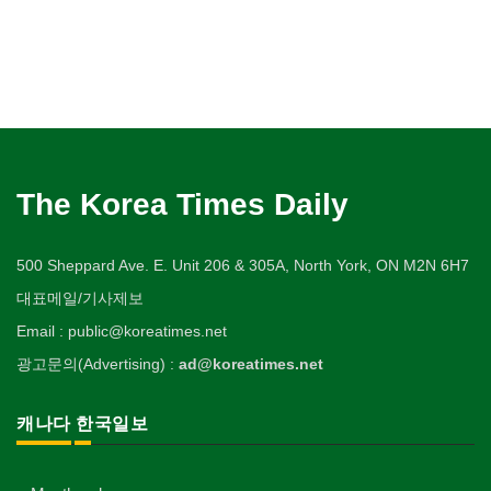
The Korea Times Daily
500 Sheppard Ave. E. Unit 206 & 305A, North York, ON M2N 6H7
대표메일/기사제보
Email : public@koreatimes.net
광고문의(Advertising) :
ad@koreatimes.net
캐나다 한국일보