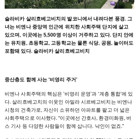
슬라비카 살리흐베고비치의 발코니에서 내려다본 풍경. 그
녀는 비엔나 중앙역 인근에 위치한 사회주택 단지에 살고
있으며, 이곳에는 5,500명 이상이 거주하고 있다. 단지 안에
는 유치원, 초등학교, 고등학교는 물론 식당, 공원, 놀이터도
포함돼 있다. 슬라비카 살리흐베고비치
중산층도
함께
사는
‘비영리
주거’
비엔나
사회주택의
핵심은
'
비영리
운영
'
과
‘계층
통합’에
있
다
.
살리흐베고치의
이웃인
아밀라
시르베고비치는
비엔나
시청의
건축가로
,
자신이
소유하던
아파트를
팔고
더
넓은
사회주택으로
이사했다
.
“이곳에선
간호사
,
환경미화원
,
버
스
기사
등
다양한
사람들이
함께
삽니다
.
낙인이
없죠
.
”