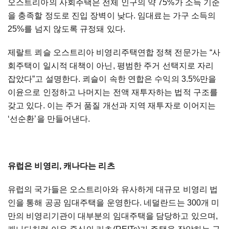
오스트리아의
사회주택은
전체
인구의
약
75%
가
소득
기준
을
충족할
정도로
진입
장벽이
낮다
.
임대료는
가구
소득의
25%
를
넘지
않도록
규정돼
있다
.
제랄트
쾨슬
오스트리아
비영리주택연합
정책
전문가는
“사
회주택이
일시적
대책이
아닌
,
평범한
주거
선택지로
자리
잡았다”고
설명한다
.
쾨슬이
속한
연합은
수익의
3.5%
만을
이윤으로
인정하고
나머지는
전액
재투자하는
법적
구조를
갖고
있다
.
이는
주거
품질
개선과
지역
재투자로
이어지는
‘선순환’을
만들어낸다
.
유럽은
비영리
,
캐나다는
리츠
유럽의
국가들은
오스트리아와
유사하게
대규모
비영리
법
인을
통해
공공
임대주택을
운영한다
.
네덜란드는
300
개
미
만의
비영리기관이
대부분의
임대주택을
담당하고
있으며
,