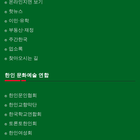
온라인지면 보기
핫뉴스
이민·유학
부동산·재정
주간한국
업소록
찾아오시는 길
한인 문화예술 연합
한인문인협회
한인교향악단
한국학교연합회
토론토한인회
한인여성회