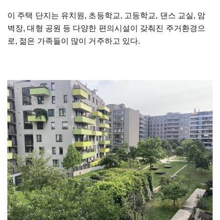
이
주택
단지는
유치원
,
초등학교
,
고등학교
,
댄스
교실
,
암
벽장
,
대형
공원
등
다양한
편의시설이
갖춰진
주거환경으
로
,
젊은
가족들이
많이
거주하고
있다
.