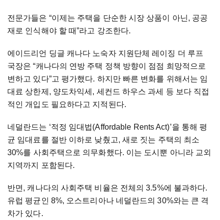
전문가들은
“이제는
주택을
단순한
시장
상품이
아닌
,
공공
재로
인식해야
할
때”라고
강조한다
.
에이드리언
딩글
캐나다
노숙자
지원단체
레이징
더
루프
국장은
“캐나다의
연방
주택
정책
방향이
점점
희망적으로
변하고
있다”고
평가했다
.
하지만
빠른
변화를
위해서는
임
대료
상한제
,
양도차익세
,
세컨드
하우스
과세
등
보다
직접
적인
개입도
필요하다고
지적된다
.
네덜란드는
‘적정
임대법
(Affordable Rents Act)
’을
통해
평
균
임대료를
절반
이하로
낮췄고
,
새로
짓는
주택의
최소
30%
를
사회주택으로
의무화했다
.
이는
도시뿐
아니라
교외
지역까지
포함된다
.
반면
,
캐나다의
사회주택
비율은
전체의
3.5%
에
불과하다
.
유럽
평균인
8%,
오스트리아나
네덜란드의
30%
와는
큰
격
차가
있다
.