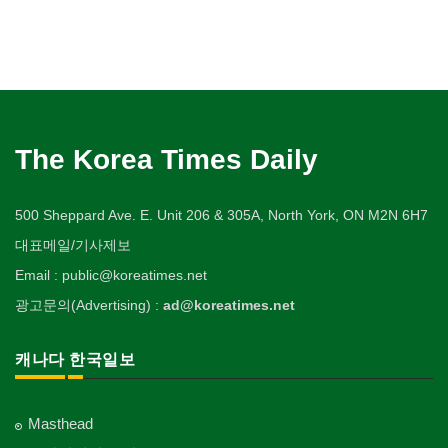
The Korea Times Daily
500 Sheppard Ave. E. Unit 206 & 305A, North York, ON M2N 6H7
대표메일/기사제보
Email : public@koreatimes.net
광고문의(Advertising) :
ad@koreatimes.net
캐나다 한국일보
Masthead