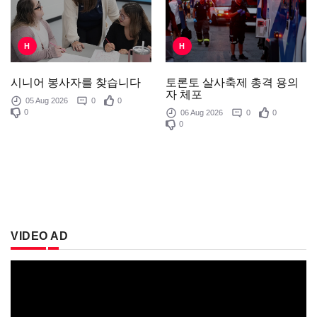
H
H
토론토 살사축제 총격 용의
시니어 봉사자를 찾습니다
자 체포
05 Aug 2026
0
0
0
06 Aug 2026
0
0
0
VIDEO AD