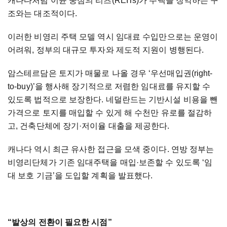
캐나다처럼
이윤
중심의
리츠
(REITs)
가
주택을
장악하는
구
조와는
대조적이다
.
이러한
비영리
주택
모델
역시
임대료
수입만으로는
운영이
어려워
,
정부의
대규모
투자와
제도적
지원이
병행된다
.
암스테르담은
토지가
매물로
나올
경우
‘우선매입권
(right-
to-buy)
’을
행사해
장기적으로
저렴한
임대료를
유지할
수
있도록
법적으로
보장한다
.
네덜란드는
기반시설
비용을
뺀
가격으로
토지를
매입할
수
있게
해
수천만
유로를
절감하
고
,
건축단체에
장기·저이율
대출을
제공한다
.
캐나다
역시
최근
유사한
접근을
모색
중이다
.
연방
정부는
비영리단체가
기존
임대주택을
매입·보존할
수
있도록
‘임
대
보호
기금’을
도입할
계획을
발표했다
.
“발상의
전환이
필요한
시점”