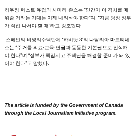
하우징
퍼스트
유럽의
사마라
존스는
“민간이
이
격차를
메
워줄
거라는
기대는
이제
내려놔야
한다”며
,
“지금
당장
정부
가
직접
나서야
할
때”라고
강조했다
.
스페인의
비영리주택단체
‘하비탓
3
’의
나탈리아
마르티네
스는
“주거를
의료·교육·연금과
동등한
기본권으로
인식해
야
한다”며
“정부가
책임지고
주택난을
해결할
준비가
돼
있
어야
한다”고
말했다
.
The article is funded by the Government of Canada
through the Local Journalism Initiative program.