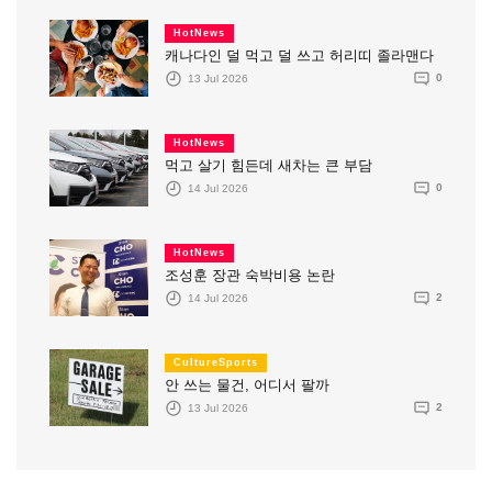
HotNews
캐나다인 덜 먹고 덜 쓰고 허리띠 졸라맨다
13 Jul 2026
0
HotNews
먹고 살기 힘든데 새차는 큰 부담
14 Jul 2026
0
HotNews
조성훈 장관 숙박비용 논란
14 Jul 2026
2
CultureSports
안 쓰는 물건, 어디서 팔까
13 Jul 2026
2