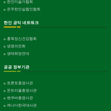
한인미술가협회
온주한인실협인협회
한인 공익 네트워크
홍푹정신건강협회
생명의전화
생태희망연대
공공 정부기관
토론토총영사관
몬트리올총영사관
벤쿠버총영사관
캐나다한국대사관