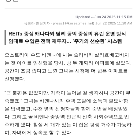
Updated -- Jun 24 2025 11:15 PM
유희라 인턴기자 (press1@koreatimes.net)
Jun 22 2025 11:20 AM
REITs 중심 캐나다와 달리 공익 중심의 유럽 운영 방식
임대료 수입은 전액 재투자… ‘주거의 선순환’ 시스템
오스트리아
수도
비엔나에
사는
슬라비카
살리흐베고비치
는
첫
아이를
임신했을
당시
,
방
두
개짜리
아파트에
살았
다
.
공간이
조금
좁다고
느낀
그녀는
시청에
더
넓은
아파트를
신청했다
.
“큰
불편은
없었지만
,
가족이
늘어날
걸
생각하니
공간이
부
족했죠
.
”
그녀는
비엔나시의
주택
포털에
소득과
필요사항
을
입력했고
,
수천
명의
신청자들과
함께
순번을
배정받았
다
.
그리고
곧
비엔나
중앙역
인근의
신축
사회주택으로
입
주하게
됐다
.
침실
세
개가
있는
이
집은
평생
거주가
가능하
며
,
자녀에게
상속도
할
수
있다
.