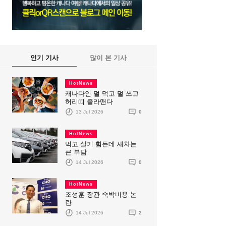
인기 기사
많이 본 기사
HotNews
캐나다인 덜 먹고 덜 쓰고
허리띠 졸라맨다
13 Jul 2026
0
HotNews
먹고 살기 힘든데 새차는
큰 부담
14 Jul 2026
0
HotNews
조성훈 장관 숙박비용 논
란
14 Jul 2026
2