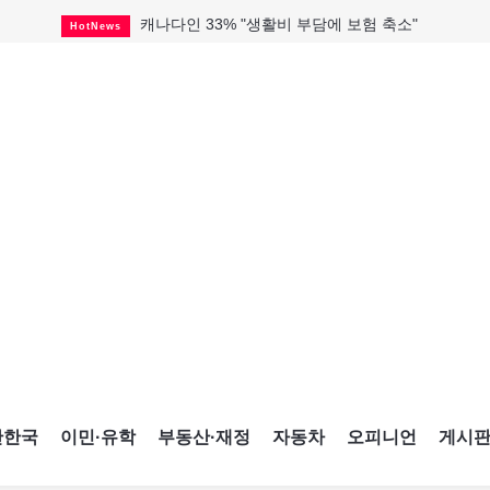
캐나다인 33% "생활비 부담에 보험 축소"
HotNews
해외 수감 한국인 4년 새 25% 늘어
HotNews
"마약 범죄에 연루됐으니 돈 보내라"
HotNews
토론토 살사축제 총격 용의자 체포
HotNews
세계 10대 구조물서 내려오는 CN타워
CultureSports
미시사가서 경찰 수사 중 총격 발생
HotNews
미 총영사관 총격 용의자 2명 체포
HotNews
캐나다 공룡 화석, 주화로 탄생
CultureSports
블루어노인회, 쏠쏠한 지원금 확보
HotNews
간한국
이민·유학
부동산·재정
자동차
오피니언
게시