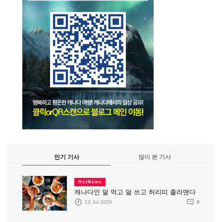
인기 기사
많이 본 기사
HotNews
캐나다인 덜 먹고 덜 쓰고 허리띠 졸라맨다
13 Jul 2026
0