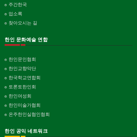
주간한국
업소록
찾아오시는 길
한인 문화예술 연합
한인문인협회
한인교향악단
한국학교연합회
토론토한인회
한인여성회
한인미술가협회
온주한인실협인협회
한인 공익 네트워크