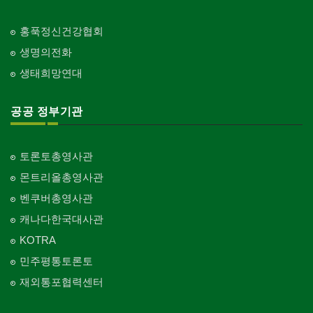
홍푹정신건강협회
생명의전화
생태희망연대
공공 정부기관
토론토총영사관
몬트리올총영사관
벤쿠버총영사관
캐나다한국대사관
KOTRA
민주평통토론토
재외통포협력센터