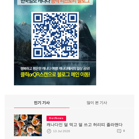
인기 기사
많이 본 기사
HotNews
캐나다인 덜 먹고 덜 쓰고 허리띠 졸라맨다
13 Jul 2026
0