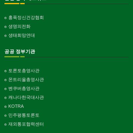
홍푹정신건강협회
생명의전화
생태희망연대
공공 정부기관
토론토총영사관
몬트리올총영사관
벤쿠버총영사관
캐나다한국대사관
KOTRA
민주평통토론토
재외통포협력센터