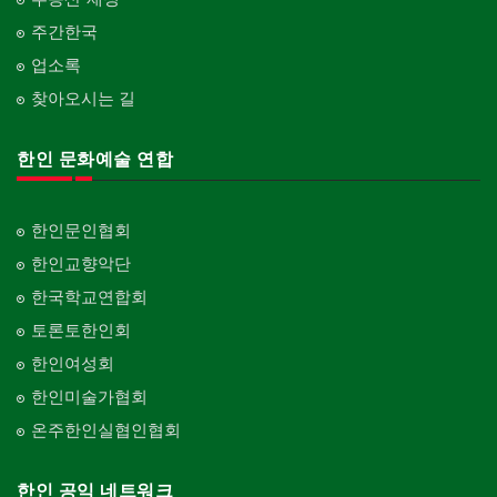
주간한국
업소록
찾아오시는 길
한인 문화예술 연합
한인문인협회
한인교향악단
한국학교연합회
토론토한인회
한인여성회
한인미술가협회
온주한인실협인협회
한인 공익 네트워크