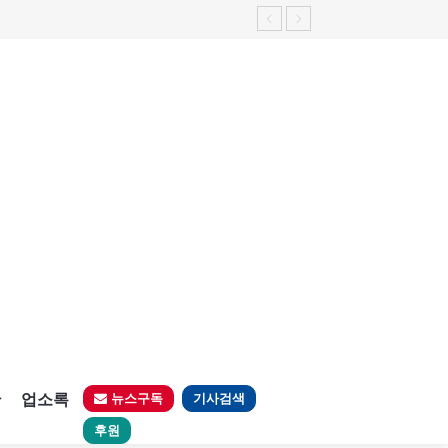
판
업소록
뉴스구독
기사검색
후원