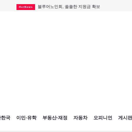
블루어노인회, 쏠쏠한 지원금 확보
HotNews
캐나다인 33% "생활비 부담에 보험 축소"
HotNews
"마약 범죄에 연루됐으니 돈 보내라"
HotNews
토론토 살사축제 총격 용의자 체포
HotNews
세계 10대 구조물서 내려오는 CN타워
CultureSports
이민자의 삶을 문학적 이야기로
CultureSports
미 총영사관 총격 용의자 2명 체포
HotNews
캐나다 공룡 화석, 주화로 탄생
CultureSports
"벌써 내년 여름이 기다려진다"
CultureSports
간한국
이민·유학
부동산·재정
자동차
오피니언
게시