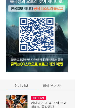
인기 기사
많이 본 기사
HotNews
캐나다인 덜 먹고 덜 쓰고
허리띠 졸라맨다