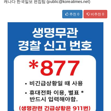
캐나다 한국일보 편집팀 (public@koreatimes.net)
추천
0
비추천
0