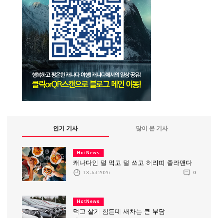
인기 기사
많이 본 기사
HotNews
캐나다인 덜 먹고 덜 쓰고 허리띠 졸라맨다
13 Jul 2026
0
HotNews
먹고 살기 힘든데 새차는 큰 부담