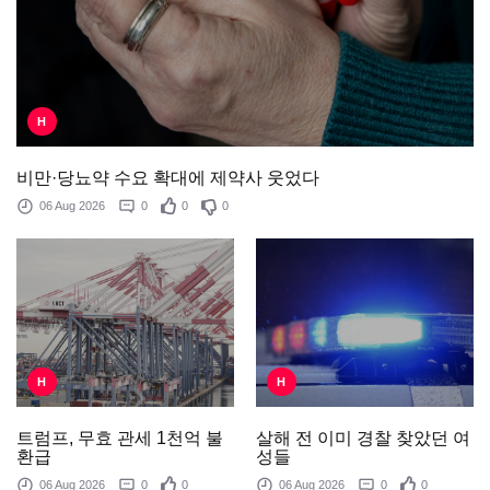
H
비만·당뇨약 수요 확대에 제약사 웃었다
06 Aug 2026
0
0
0
H
H
살해 전 이미 경찰 찾았던 여
트럼프, 무효 관세 1천억 불
성들
환급
06 Aug 2026
0
0
06 Aug 2026
0
0