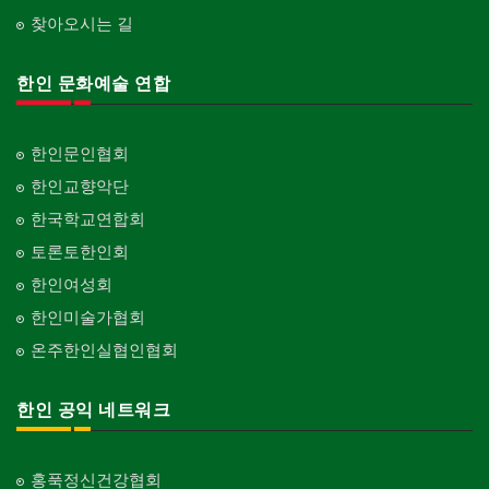
찾아오시는 길
한인 문화예술 연합
한인문인협회
한인교향악단
한국학교연합회
토론토한인회
한인여성회
한인미술가협회
온주한인실협인협회
한인 공익 네트워크
홍푹정신건강협회