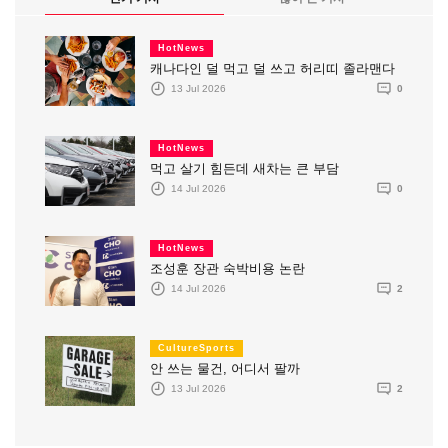
HotNews
캐나다인 덜 먹고 덜 쓰고 허리띠 졸라맨다
13 Jul 2026
0
HotNews
먹고 살기 힘든데 새차는 큰 부담
14 Jul 2026
0
HotNews
조성훈 장관 숙박비용 논란
14 Jul 2026
2
CultureSports
안 쓰는 물건, 어디서 팔까
13 Jul 2026
2