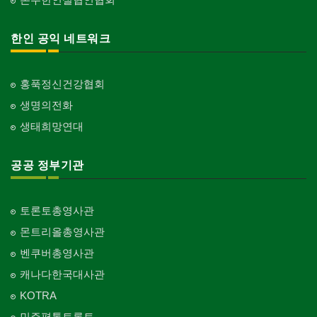
한인 공익 네트워크
홍푹정신건강협회
생명의전화
생태희망연대
공공 정부기관
토론토총영사관
몬트리올총영사관
벤쿠버총영사관
캐나다한국대사관
KOTRA
민주평통토론토