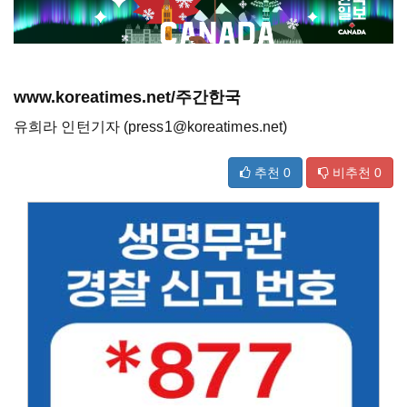
www.koreatimes.net/주간한국
유희라 인턴기자 (press1@koreatimes.net)
추천
0
비추천
0