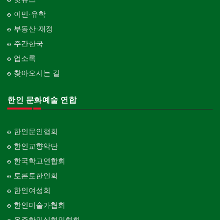
이민·유학
부동산·재정
주간한국
업소록
찾아오시는 길
한인 문화예술 연합
한인문인협회
한인교향악단
한국학교연합회
토론토한인회
한인여성회
한인미술가협회
온주한인실협인협회