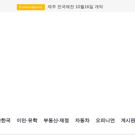
제주 전국체전 10월16일 개막
CultureSports
퇴역 군용기, 산불 진화에 투입
HotNews
국세청 등 해킹 피해자 보상 청구 시작
HotNews
살사축제 총격 용의자 기소
HotNews
아동병원 직원 성범죄 혐의로 기소
HotNews
미국 영주권 수속 한인, 공항서 체포돼
HotNews
K-컬처 크루즈 타고 토론토 달군다
CultureSports
CNE에 한국의 맛과 멋 스며든다
HotNews
캐나다, 미국산 주류 금지조치 풀까
HotNews
간한국
이민·유학
부동산·재정
자동차
오피니언
게시