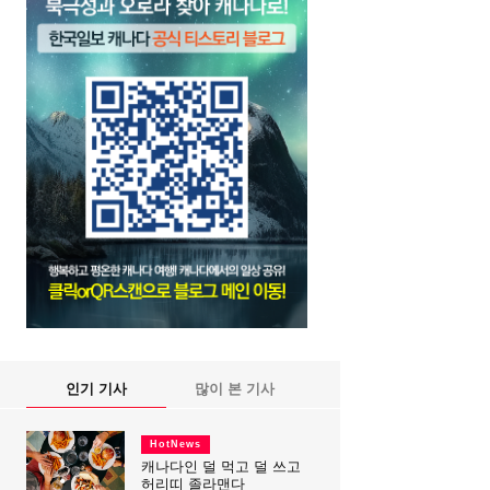
인기 기사
많이 본 기사
HotNews
캐나다인 덜 먹고 덜 쓰고
허리띠 졸라맨다