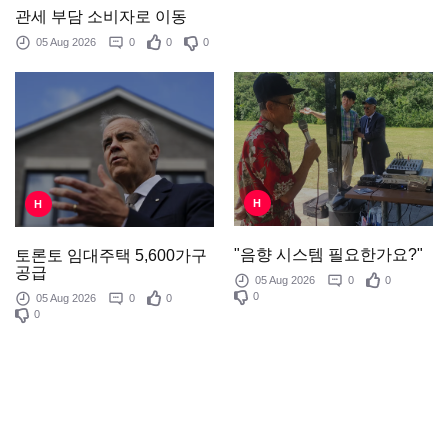
관세 부담 소비자로 이동
05 Aug 2026
0
0
0
H
H
"음향 시스템 필요한가요?"
토론토 임대주택 5,600가구
공급
05 Aug 2026
0
0
0
05 Aug 2026
0
0
0