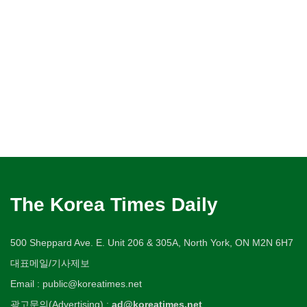
The Korea Times Daily
500 Sheppard Ave. E. Unit 206 & 305A, North York, ON M2N 6H7
대표메일/기사제보
Email : public@koreatimes.net
광고문의(Advertising) :
ad@koreatimes.net