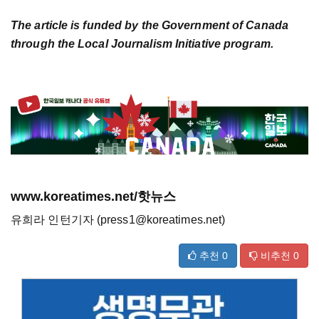
The article is funded by the Government of Canada
through the Local Journalism Initiative program.
www.koreatimes.net/핫뉴스
유희라 인턴기자 (press1@koreatimes.net)
추천
0
비추천
0