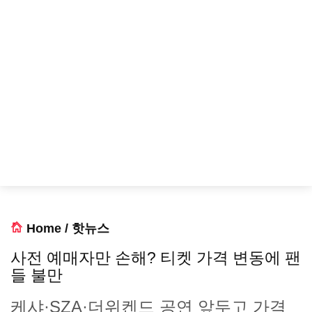
Home
/
핫뉴스
사전 예매자만 손해? 티켓 가격 변동에 팬
들 불만
케샤·SZA·더위켄드 공연 앞두고 가격