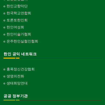
한인교향악단
한국학교연합회
토론토한인회
한인여성회
한인미술가협회
온주한인실협인협회
한인 공익 네트워크
홍푹정신건강협회
생명의전화
생태희망연대
공공 정부기관