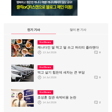
인기 기사
많이 본 기사
HotNews
캐나다인 덜 먹고 덜 쓰고 허리띠 졸라맨다
13 Jul 2026
0
HotNews
먹고 살기 힘든데 새차는 큰 부담
14 Jul 2026
0
HotNews
조성훈 장관 숙박비용 논란
14 Jul 2026
2