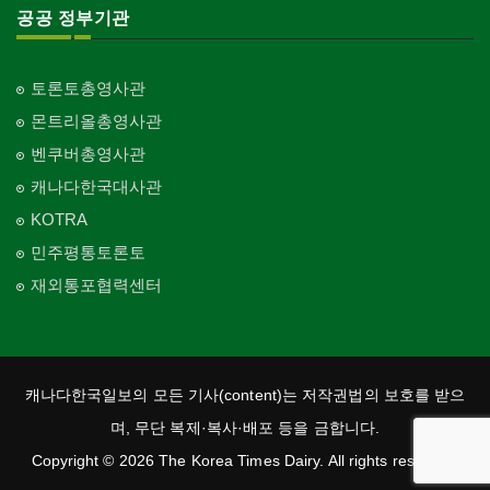
공공 정부기관
토론토총영사관
몬트리올총영사관
벤쿠버총영사관
캐나다한국대사관
KOTRA
민주평통토론토
재외통포협력센터
캐나다한국일보의 모든 기사(content)는 저작권법의 보호를 받으
며, 무단 복제·복사·배포 등을 금합니다.
Copyright © 2026 The Korea Times Dairy. All rights reserved.