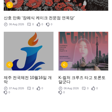
C
산호 만화 ‘장례식 케이크 전문점 연옥당’
06 Aug 2026
0
0
0
C
C
제주 전국체전 10월16일 개
K-컬처 크루즈 타고 토론토
막
달군다
07 Aug 2026
0
0
06 Aug 2026
0
0
0
0