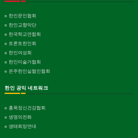
한인문인협회
한인교향악단
한국학교연합회
토론토한인회
한인여성회
한인미술가협회
온주한인실협인협회
한인 공익 네트워크
홍푹정신건강협회
생명의전화
생태희망연대