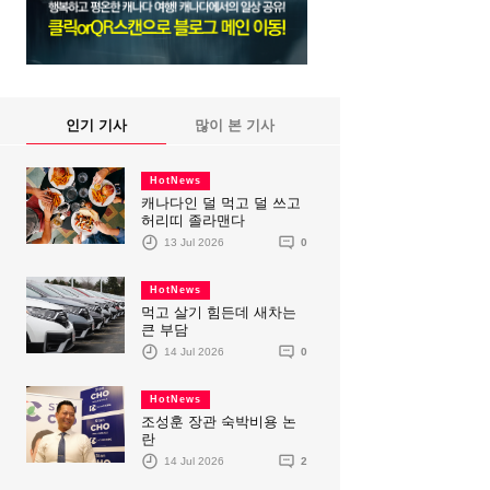
인기 기사
많이 본 기사
HotNews
캐나다인 덜 먹고 덜 쓰고
허리띠 졸라맨다
13 Jul 2026
0
HotNews
먹고 살기 힘든데 새차는
큰 부담
14 Jul 2026
0
HotNews
조성훈 장관 숙박비용 논
란
14 Jul 2026
2