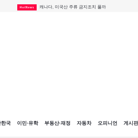
캐나다, 미국산 주류 금지조치 풀까
HotNews
"과도한 재산세 인상 억제"
HotNews
답 안 보이는 이란 전쟁
International
국세청 등 해킹 피해자 보상 청구 시작
HotNews
"美 정보기관, 독일 공항 폭발드론 러시아 소유 
International
성 접대하고, 유흥 주점서 공금 쓰고
HotNews
폭염에 다뉴브강 수위 낮아지자
International
구글과 메타가 발길 돌린 이유
Opinion
CNE에 한국의 맛과 멋 스며든다
HotNews
간한국
이민·유학
부동산·재정
자동차
오피니언
게시