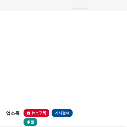
가능성 제기"
판
업소록
뉴스구독
기사검색
후원