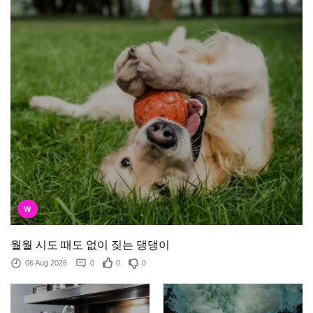
W
월월 시도 때도 없이 짖는 댕댕이
06 Aug 2026
0
0
0