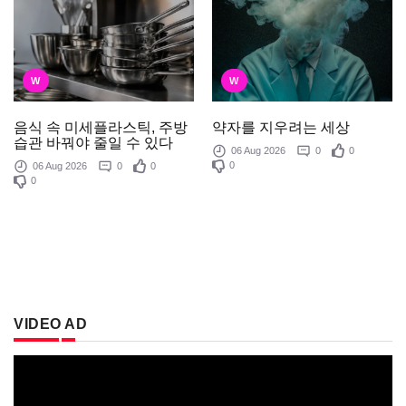
W
W
음식 속 미세플라스틱, 주방
약자를 지우려는 세상
습관 바꿔야 줄일 수 있다
06 Aug 2026
0
0
0
06 Aug 2026
0
0
0
VIDEO AD