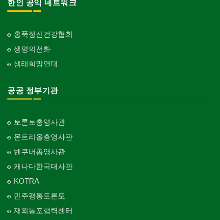
한인 공익 네트워크
홍푹정신건강협회
생명의전화
생태희망연대
공공 정부기관
토론토총영사관
몬트리올총영사관
벤쿠버총영사관
캐나다한국대사관
KOTRA
민주평통토론토
재외통포협력센터