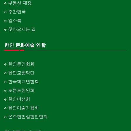
부동산·재정
주간한국
업소록
찾아오시는 길
한인 문화예술 연합
한인문인협회
한인교향악단
한국학교연합회
토론토한인회
한인여성회
한인미술가협회
온주한인실협인협회