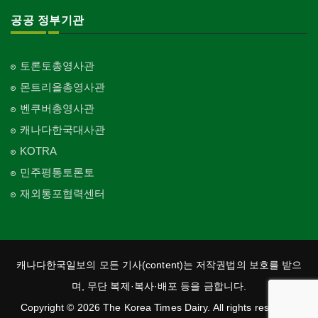
공공 정부기관
토론토총영사관
몬트리올총영사관
벤쿠버총영사관
캐나다한국대사관
KOTRA
민주평통토론토
재외통포협력센터
캐나다한국일보의 모든 기사(content)는 저작권법의 보호를 받으
며, 무단 복제·복사·배포 등을 금합니다.
Copyright © 2026 The Korea Times Dairy. All rights reserved.