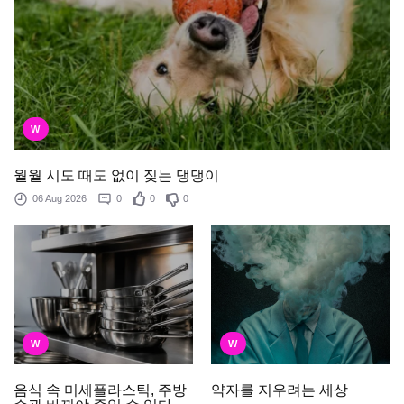
W
월월 시도 때도 없이 짖는 댕댕이
06 Aug 2026
0
0
0
W
W
음식 속 미세플라스틱, 주방
약자를 지우려는 세상