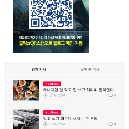
인기 기사
많이 본 기사
HotNews
캐나다인 덜 먹고 덜 쓰고 허리띠 졸라맨다
13 Jul 2026
0
HotNews
먹고 살기 힘든데 새차는 큰 부담
14 Jul 2026
0