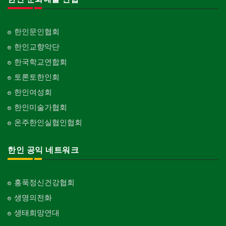
한인문인협회
한인교향악단
한국학교연합회
토론토한인회
한인여성회
한인미술가협회
온주한인실협인협회
한인 공익 네트워크
홍푹정신건강협회
생명의전화
생태희망연대