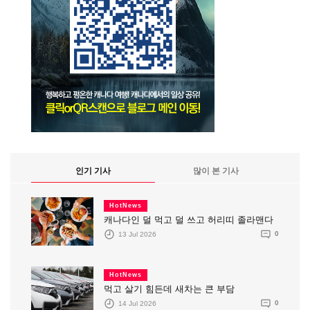
인기 기사
많이 본 기사
HotNews
캐나다인 덜 먹고 덜 쓰고 허리띠 졸라맨다
13 Jul 2026
0
HotNews
먹고 살기 힘든데 새차는 큰 부담
14 Jul 2026
0