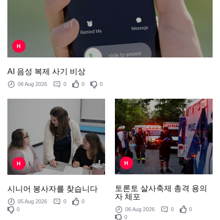
H
AI 음성 복제 사기 비상
06 Aug 2026
0
0
0
H
H
토론토 살사축제 총격 용의
시니어 봉사자를 찾습니다
자 체포
05 Aug 2026
0
0
0
06 Aug 2026
0
0
0