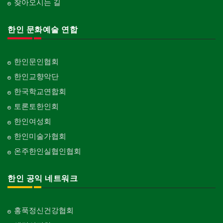
찾아오시는 길
한인 문화예술 연합
한인문인협회
한인교향악단
한국학교연합회
토론토한인회
한인여성회
한인미술가협회
온주한인실협인협회
한인 공익 네트워크
홍푹정신건강협회