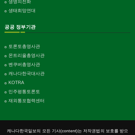
생명의전화
생태희망연대
공공 정부기관
토론토총영사관
몬트리올총영사관
벤쿠버총영사관
캐나다한국대사관
KOTRA
민주평통토론토
재외통포협력센터
캐나다한국일보의 모든 기사(content)는 저작권법의 보호를 받으